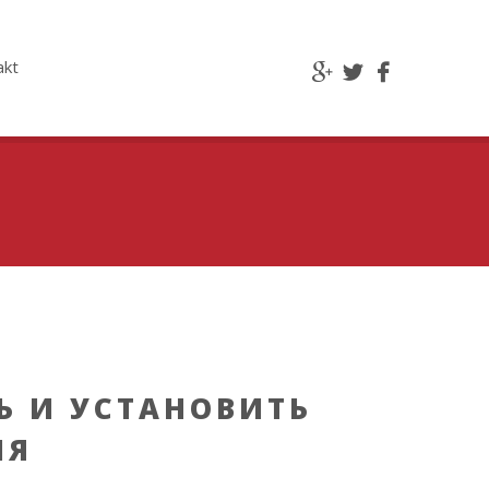
akt
Ь И УСТАНОВИТЬ
ИЯ