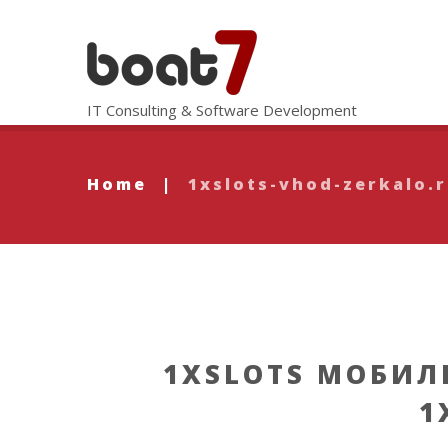
IT Consulting & Software Development
Home
|
1xslots-vhod-zerkalo.r
1XSLOTS МОБИЛ
1