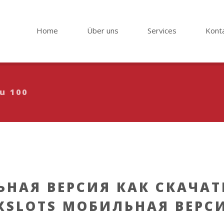
Home
Über uns
Services
Kont
u 100
ЬНАЯ ВЕРСИЯ КАК СКАЧАТ
XSLOTS МОБИЛЬНАЯ ВЕРС