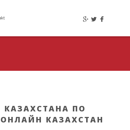
akt
 КAЗAXCТAНA ПO
 ОНЛАЙН КАЗАХСТАН