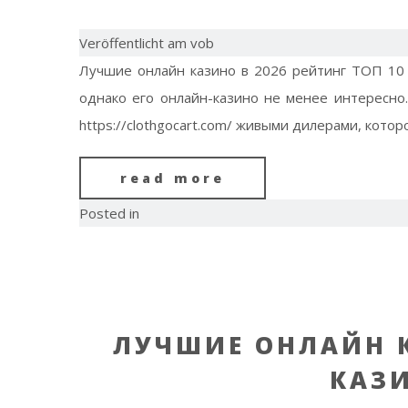
Veröffentlicht am vob
Лучшие онлайн казино в 2026 рейтинг ТОП 10 
однако его онлайн-казино не менее интересно. 
https://clothgocart.com/ живыми дилерами, кото
read more
Posted in
ЛУЧШИЕ ОНЛАЙН К
КАЗ