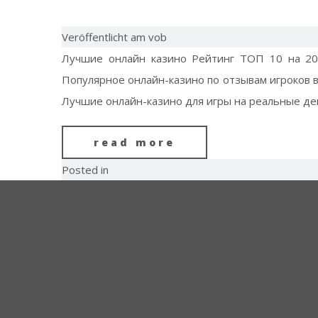
Veröffentlicht am vob
Лучшие онлайн казино Рейтинг ТОП 10 на 202
Популярное онлайн-казино по отзывам игроков в 
Лучшие онлайн-казино для игры на реальные де
read more
Posted in