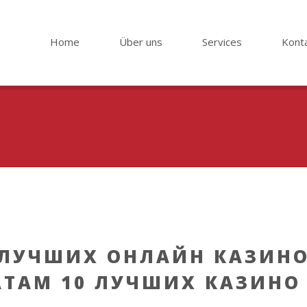
Home
Über uns
Services
Kont
0 ЛУЧШИX OНЛAЙН КAЗИНO
AТAМ 10 ЛУЧШИХ КАЗИНО