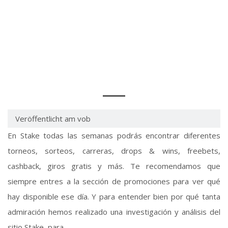
RESEÑA DE STAKE
CASINO EN CHILE
BONO DEL 200% ️
Veröffentlicht am vob
En Stake todas las semanas podrás encontrar diferentes
torneos, sorteos, carreras, drops & wins, freebets,
cashback, giros gratis y más. Te recomendamos que
siempre entres a la sección de promociones para ver qué
hay disponible ese día. Y para entender bien por qué tanta
admiración hemos realizado una investigación y análisis del
sitio Stake, para