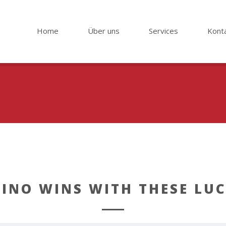
Home
Über uns
Services
Kont
INO WINS WITH THESE LUC