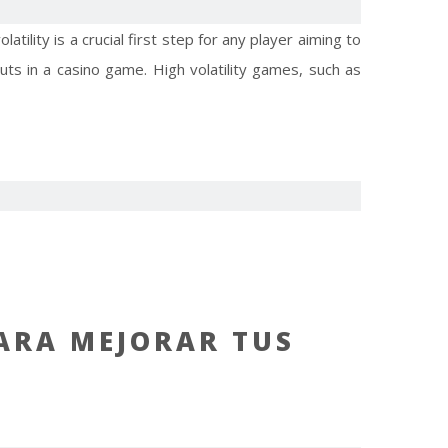
ility is a crucial first step for any player aiming to
outs in a casino game. High volatility games, such as
ARA MEJORAR TUS