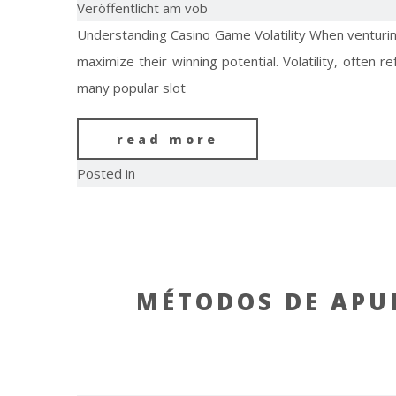
Veröffentlicht am vob
Understanding Casino Game Volatility When venturing i
maximize their winning potential. Volatility, often 
many popular slot
read more
Posted in
MÉTODOS DE APU