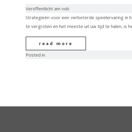
Veröffentlicht am vob
Strategieën voor een verbeterde speelervaring in h
te vergroten en het meeste uit uw tijd te halen, is 
read more
Posted in
P
A
G