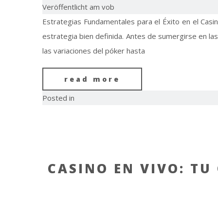
Veröffentlicht am vob
Estrategias Fundamentales para el Éxito en el Casin
estrategia bien definida. Antes de sumergirse en las
las variaciones del póker hasta
read more
Posted in
CASINO EN VIVO: TU