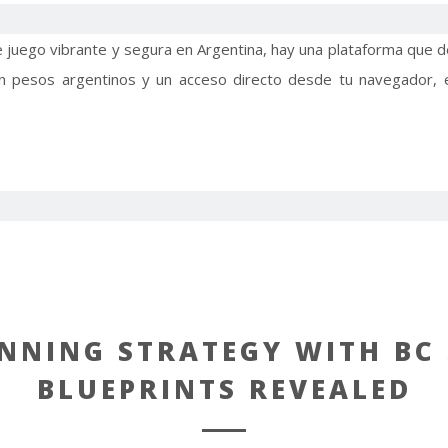
 juego vibrante y segura en Argentina, hay una plataforma que de
con pesos argentinos y un acceso directo desde tu navegador, e
NNING STRATEGY WITH BC
BLUEPRINTS REVEALED