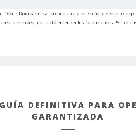
o Online Dominar el casino online requiere más que suerte; impli
 mesas virtuales, es crucial entender los fundamentos. Esto inclu
 GUÍA DEFINITIVA PARA O
GARANTIZADA