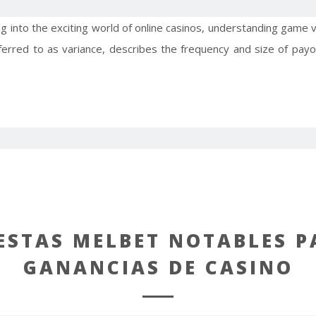
nto the exciting world of online casinos, understanding game volat
referred to as variance, describes the frequency and size of pay
ESTAS MELBET NOTABLES P
GANANCIAS DE CASINO