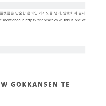
 플랫폼은 단순한 온라인 카지노를 넘어, 암호화폐 결제
https://shebeach.co.kr, this is one of
UW GOKKANSEN TE