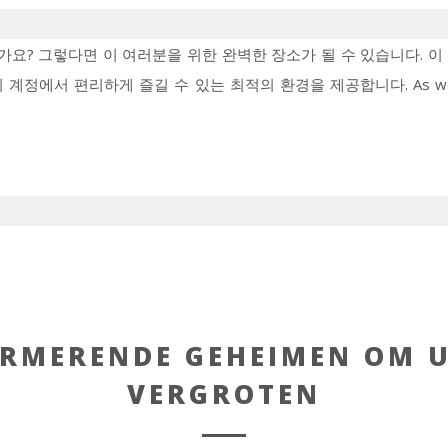
요? 그렇다면 이 여러분을 위한 완벽한 장소가 될 수 있습니다. 이
하게 즐길 수 있는 최적의 환경을 제공합니다. As we mentioned in 
RMERENDE GEHEIMEN OM 
VERGROTEN