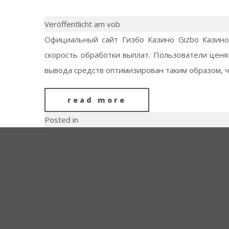
Veröffentlicht am vob
Официальный сайт Гизбо Казино Gizbo Казино
скорость обработки выплат. Пользователи цен
вывода средств оптимизирован таким образом, ч
read more
Posted in