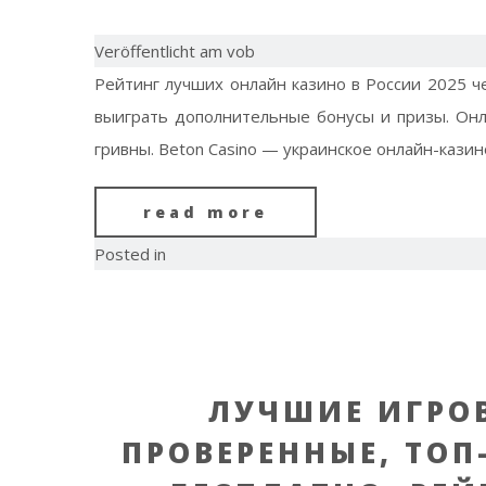
Veröffentlicht am vob
Рейтинг лучших онлайн казино в России 2025 ч
выиграть дополнительные бонусы и призы. Онл
гривны. Beton Casino — украинское онлайн-казин
read more
Posted in
ЛУЧШИЕ ИГРО
ПРОВЕРЕННЫЕ, ТОП