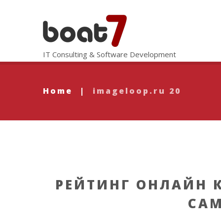
IT Consulting & Software Development
Home
|
imageloop.ru 20
РЕЙТИНГ ОНЛАЙН 
СА