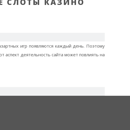
ИЕ СЛОТЫ КАЗИНО
азартных игр появляются каждый день. Поэтому
этот аспект деятельность сайта может повлиять на