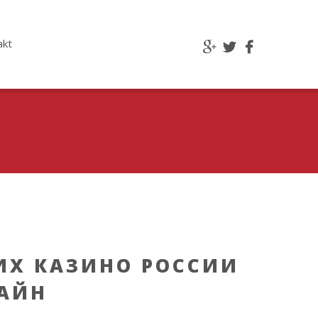
akt
ИХ КАЗИНО РОССИИ
АЙН