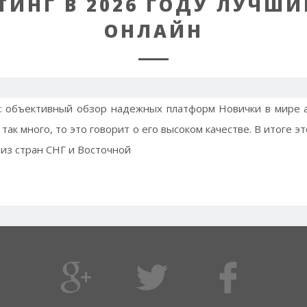
ТИНГ В 2026 ГОДУ ЛУЧШ
ОНЛАЙН
о: объективный обзор надежных платформ Новички в мире 
так много, то это говорит о его высоком качестве. В итоге 
 из стран СНГ и Восточной