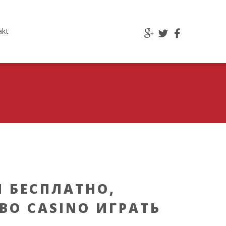
akt
Н БЕСПЛАТНО,
BO CASINO ИГРАТЬ