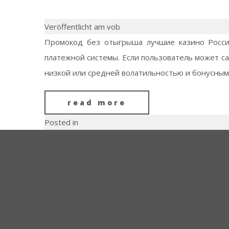
Veröffentlicht am vob
Промокод без отыгрыша лучшие казино России
платежной системы. Если пользователь может са
низкой или средней волатильностью и бонусными
read more
Posted in