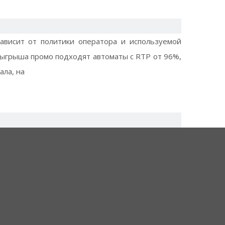
ависит от политики оператора и используемой
отыгрыша промо подходят автоматы с RTP от 96%,
ала, на