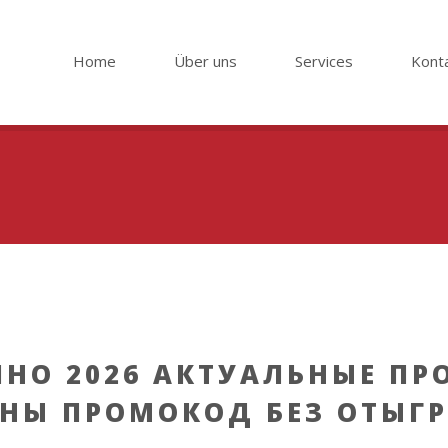
Home
Über uns
Services
Kont
НО 2026 АКТУАЛЬНЫЕ П
НЫ ПРОМОКОД БЕЗ ОТЫГ