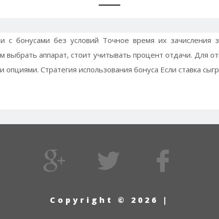
 с бонусами без условий Точное время их зачисления з
м выбрать аппарат, стоит учитывать процент отдачи. Для 
 опциями. Стратегия использования бонуса Если ставка сыгр
Copyright © 2026 |