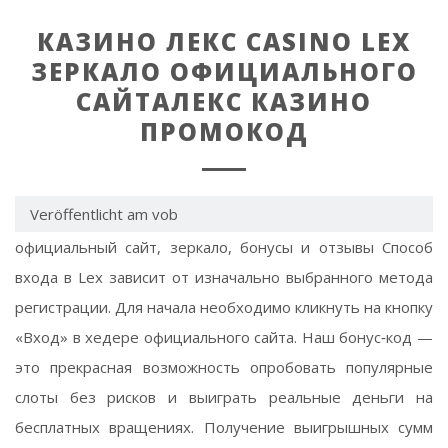
КАЗИНО ЛЕКС CASINO LEX
ЗЕРКАЛО ОФИЦИАЛЬНОГО
САЙТАЛЕКС КАЗИНО
ПРОМОКОД
Veröffentlicht am vob
официальный сайт, зеркало, бонусы и отзывы Способ
входа в Lex зависит от изначально выбранного метода
регистрации. Для начала необходимо кликнуть на кнопку
«Вход» в хедере официального сайта. Наш бонус‑код —
это прекрасная возможность опробовать популярные
слоты без рисков и выиграть реальные деньги на
бесплатных вращениях. Получение выигрышных сумм