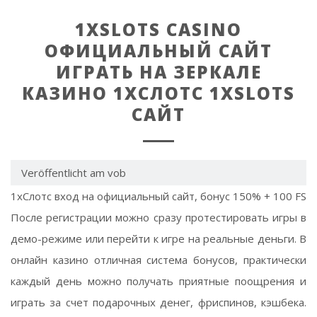
1XSLOTS CASINO
ОФИЦИАЛЬНЫЙ САЙТ
ИГРАТЬ НА ЗЕРКАЛЕ
КАЗИНО 1ХСЛОТС 1XSLOTS
САЙТ
Veröffentlicht am vob
1хСлотс вход на официальный сайт, бонус 150% + 100 FS
После регистрации можно сразу протестировать игры в
демо-режиме или перейти к игре на реальные деньги. В
онлайн казино отличная система бонусов, практически
каждый день можно получать приятные поощрения и
играть за счет подарочных денег, фриспинов, кэшбека.