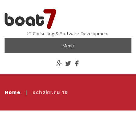
IT Consulting & Software Development
Menü
Home
|
sch2kr.ru 10