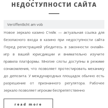
НЕДОСТУПНОСТИ САЙТА
Veröffentlicht am vob
Новое зеркало казино Стейк — актуальная ссылка для
безопасного входа в казино при недоступности сайта
Перед регистрацией убедитесь в законности онлайн-
игр в вашей юрисдикции и внимательно изучите
правила платформы. Многие слоты доступны в режиме
ознакомления, что позволяет протестировать механику
до депозита. У международных площадок обычно есть
разрешение от признанного регулятора. Рабочее
зеркало позволяет игрокам беспрепятственно
read more