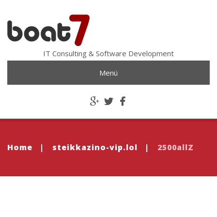
IT Consulting & Software Development
Menü
Home
|
steikkazino-vip.lol
|
2500allZ