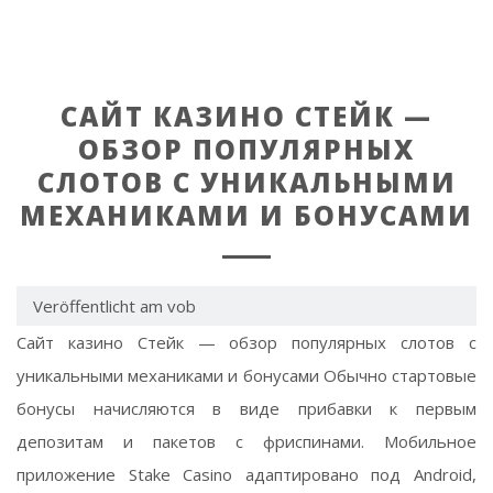
САЙТ КАЗИНО СТЕЙК —
ОБЗОР ПОПУЛЯРНЫХ
СЛОТОВ С УНИКАЛЬНЫМИ
МЕХАНИКАМИ И БОНУСАМИ
Veröffentlicht am vob
Сайт казино Стейк — обзор популярных слотов с
уникальными механиками и бонусами Обычно стартовые
бонусы начисляются в виде прибавки к первым
депозитам и пакетов с фриспинами. Мобильное
приложение Stake Casino адаптировано под Android,