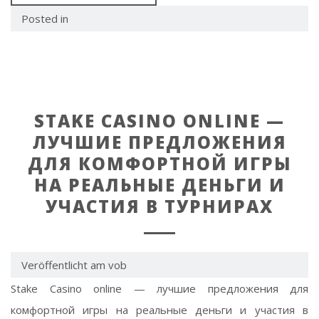
Posted in
STAKE CASINO ONLINE —
ЛУЧШИЕ ПРЕДЛОЖЕНИЯ
ДЛЯ КОМФОРТНОЙ ИГРЫ
НА РЕАЛЬНЫЕ ДЕНЬГИ И
УЧАСТИЯ В ТУРНИРАХ
Veröffentlicht am vob
Stake Casino online — лучшие предложения для
комфортной игры на реальные деньги и участия в