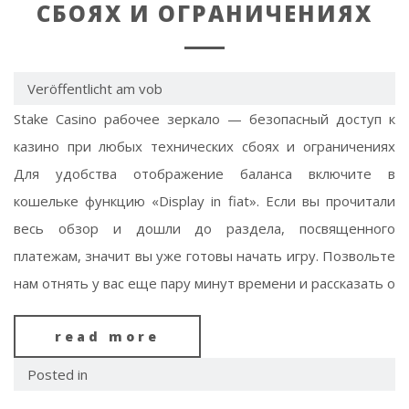
СБОЯХ И ОГРАНИЧЕНИЯХ
Veröffentlicht am vob
Stake Casino рабочее зеркало — безопасный доступ к
казино при любых технических сбоях и ограничениях
Для удобства отображение баланса включите в
кошельке функцию «Display in fiat». Если вы прочитали
весь обзор и дошли до раздела, посвященного
платежам, значит вы уже готовы начать игру. Позвольте
нам отнять у вас еще пару минут времени и рассказать о
read more
Posted in