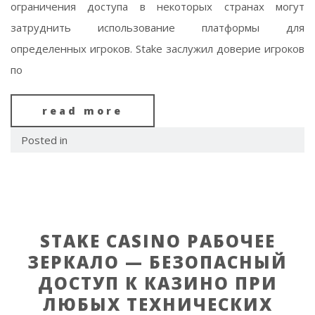
ограничения доступа в некоторых странах могут
затруднить использование платформы для
определенных игроков. Stake заслужил доверие игроков
по
read more
Posted in
STAKE CASINO РАБОЧЕЕ
ЗЕРКАЛО — БЕЗОПАСНЫЙ
ДОСТУП К КАЗИНО ПРИ
ЛЮБЫХ ТЕХНИЧЕСКИХ