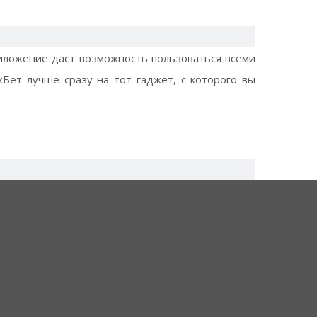
иложение даст возможность пользоваться всеми
Бет лучше сразу на тот гаджет, с которого вы