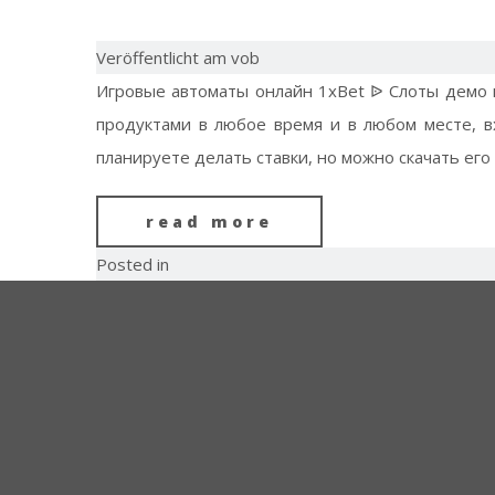
Veröffentlicht am vob
Игровые автоматы онлайн 1xBet ᐉ Слоты демо 
продуктами в любое время и в любом месте, в
планируете делать ставки, но можно скачать его
read more
Posted in