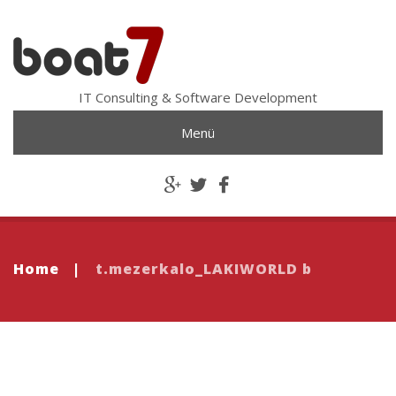
IT Consulting & Software Development
Menü
Home
|
t.mezerkalo_LAKIWORLD b