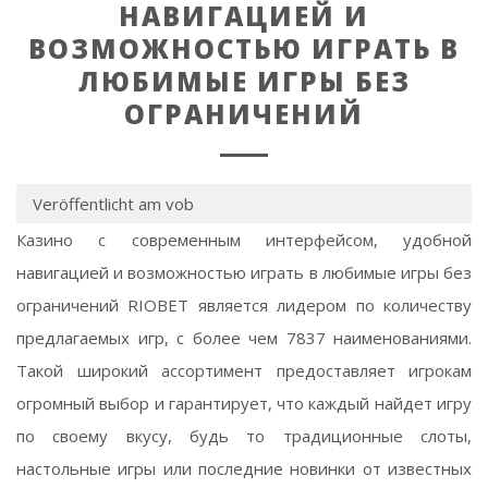
НАВИГАЦИЕЙ И
ВОЗМОЖНОСТЬЮ ИГРАТЬ В
ЛЮБИМЫЕ ИГРЫ БЕЗ
ОГРАНИЧЕНИЙ
Veröffentlicht am vob
Казино с современным интерфейсом, удобной
навигацией и возможностью играть в любимые игры без
ограничений RIOBET является лидером по количеству
предлагаемых игр, с более чем 7837 наименованиями.
Такой широкий ассортимент предоставляет игрокам
огромный выбор и гарантирует, что каждый найдет игру
по своему вкусу, будь то традиционные слоты,
настольные игры или последние новинки от известных