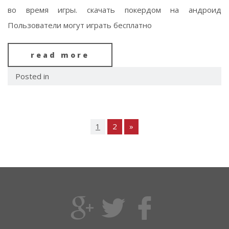
во время игры. скачать покердом на андроид
Пользователи могут играть бесплатно
read more
Posted in
1
2
»
P
A
G
E
S