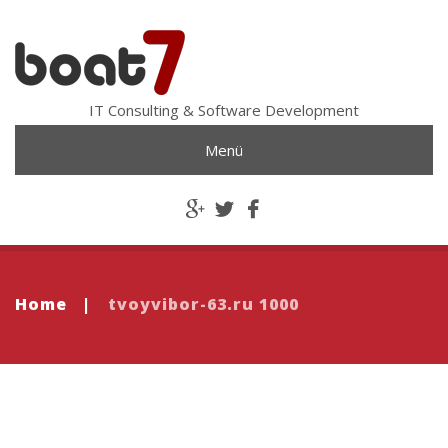
IT Consulting & Software Development
Menü
Home
|
tvoyvibor-63.ru 1000