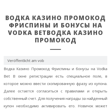
ВОДКА КАЗИНО ПРОМОКОД
ФРИСПИНЫ И БОНУСЫ НА
VODKA BETВОДКА КАЗИНО
ПРОМОКОД
Veröffentlicht am vob
Водка Казино Промокод Фриспины и бонусы на Vodka
Bet В окне регистрации есть специальное поле, в
которое можно ввести скопированную фразу из купона.
Далее остается согласиться с правилами и открыть
собственный счет. Для получения награды за найденный
купон необходимо активировать его. Новичок может