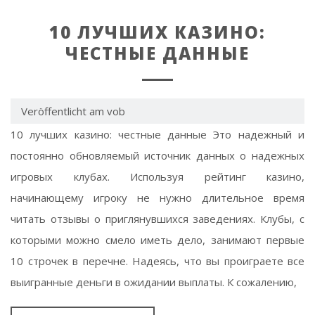
10 ЛУЧШИХ КАЗИНО:
ЧЕСТНЫЕ ДАННЫЕ
Veröffentlicht am vob
10 лучших казино: честные данные Это надежный и
постоянно обновляемый источник данных о надежных
игровых клубах. Используя рейтинг казино,
начинающему игроку не нужно длительное время
читать отзывы о приглянувшихся заведениях. Клубы, с
которыми можно смело иметь дело, занимают первые
10 строчек в перечне. Надеясь, что вы проиграете все
выигранные деньги в ожидании выплаты. К сожалению,