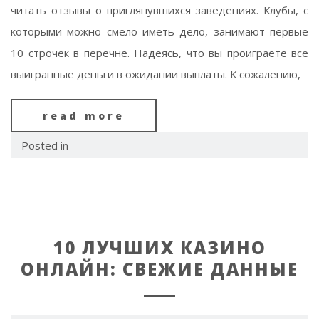
читать отзывы о приглянувшихся заведениях. Клубы, с
которыми можно смело иметь дело, занимают первые
10 строчек в перечне. Надеясь, что вы проиграете все
выигранные деньги в ожидании выплаты. К сожалению,
read more
Posted in
10 ЛУЧШИХ КАЗИНО
ОНЛАЙН: СВЕЖИЕ ДАННЫЕ