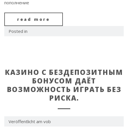
пополнение
read more
Posted in
КАЗИНО С БЕЗДЕПОЗИТНЫМ
БОНУСОМ ДАЁТ
ВОЗМОЖНОСТЬ ИГРАТЬ БЕЗ
РИСКА.
Veröffentlicht am vob