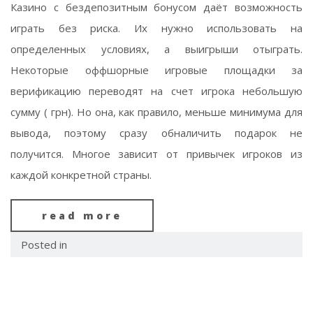
Казино с бездепозитным бонусом даёт возможность
играть без риска. Их нужно использовать на
определенных условиях, а выигрыши отыграть.
Некоторые оффшорные игровые площадки за
верификацию переводят на счет игрока небольшую
сумму ( грн). Но она, как правило, меньше минимума для
вывода, поэтому сразу обналичить подарок не
получится. Многое зависит от привычек игроков из
каждой конкретной страны.
read more
Posted in