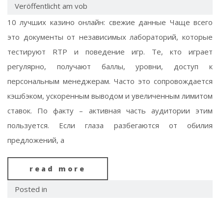
Veröffentlicht am vob
10 лучших казино онлайн: свежие данные Чаще всего
это документы от независимых лабораторий, которые
тестируют RTP и поведение игр. Те, кто играет
регулярно, получают баллы, уровни, доступ к
персональным менеджерам. Часто это сопровождается
кэшбэком, ускоренным выводом и увеличенным лимитом
ставок. По факту – активная часть аудитории этим
пользуется. Если глаза разбегаются от обилия
предложений, а
read more
Posted in