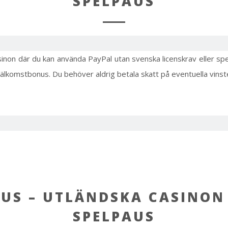
SPELPAUS
sinon där du kan använda PayPal utan svenska licenskrav eller spe
välkomstbonus. Du behöver aldrig betala skatt på eventuella vinste
US – UTLÄNDSKA CASINON
SPELPAUS