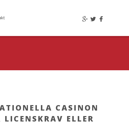
akt
NATIONELLA CASINON
 LICENSKRAV ELLER