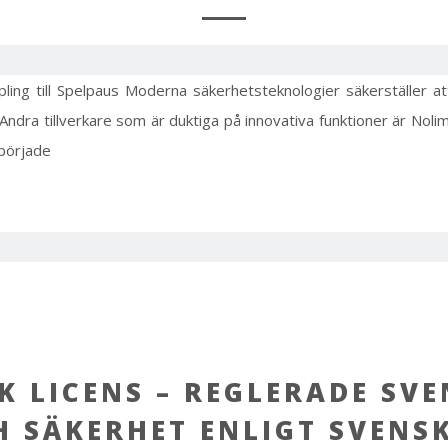
ling till Spelpaus Moderna säkerhetsteknologier säkerställer at
 Andra tillverkare som är duktiga på innovativa funktioner är Noli
 började
K LICENS – REGLERADE SV
 SÄKERHET ENLIGT SVENS