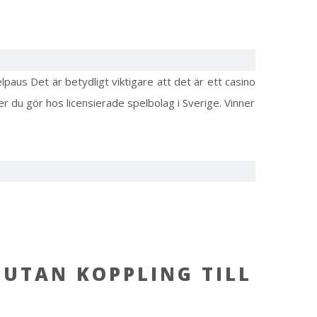
lpaus Det är betydligt viktigare att det är ett casino
r du gör hos licensierade spelbolag i Sverige. Vinner
 UTAN KOPPLING TILL