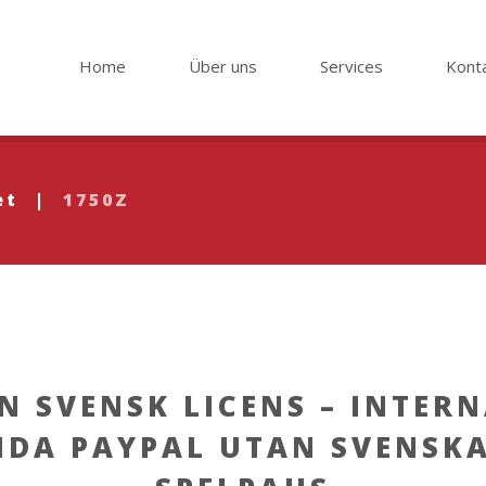
Home
Über uns
Services
Kont
et
|
1750Z
N SVENSK LICENS – INTER
DA PAYPAL UTAN SVENSKA