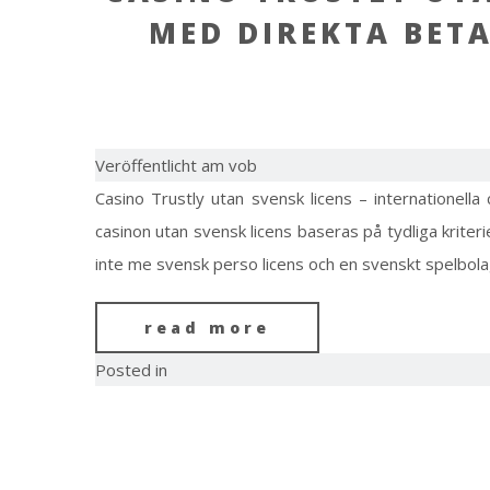
MED DIREKTA BETA
Veröffentlicht am vob
Casino Trustly utan svensk licens – internationella
casinon utan svensk licens baseras på tydliga kriteri
inte me svensk perso licens och en svenskt spelbola
read more
Posted in