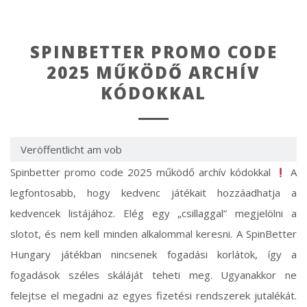
SPINBETTER PROMO CODE
2025 MŰKÖDŐ ARCHÍV
KÓDOKKAL
Veröffentlicht am vob
Spinbetter promo code 2025 működő archív kódokkal
A
legfontosabb, hogy kedvenc játékait hozzáadhatja a
kedvencek listájához. Elég egy „csillaggal” megjelölni a
slotot, és nem kell minden alkalommal keresni. A SpinBetter
Hungary játékban nincsenek fogadási korlátok, így a
fogadások széles skáláját teheti meg. Ugyanakkor ne
felejtse el megadni az egyes fizetési rendszerek jutalékát.