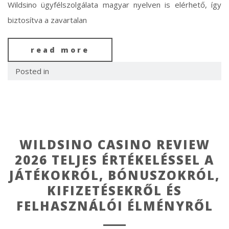
Wildsino ügyfélszolgálata magyar nyelven is elérhető, így
biztosítva a zavartalan
read more
Posted in
WILDSINO CASINO REVIEW
2026 TELJES ÉRTÉKELÉSSEL A
JÁTÉKOKRÓL, BÓNUSZOKRÓL,
KIFIZETÉSEKRŐL ÉS
FELHASZNÁLÓI ÉLMÉNYRŐL