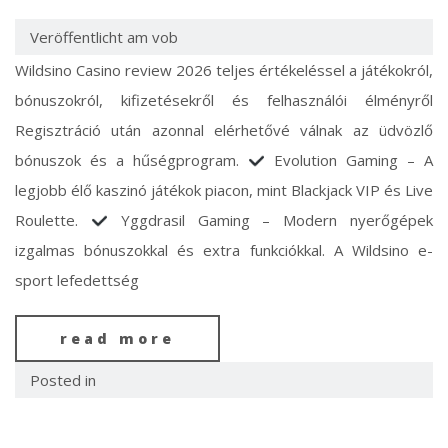
Veröffentlicht am vob
Wildsino Casino review 2026 teljes értékeléssel a játékokról,
bónuszokról, kifizetésekről és felhasználói élményről
Regisztráció után azonnal elérhetővé válnak az üdvözlő
bónuszok és a hűségprogram.
Evolution Gaming – A
legjobb élő kaszinó játékok piacon, mint Blackjack VIP és Live
Roulette.
Yggdrasil Gaming – Modern nyerőgépek
izgalmas bónuszokkal és extra funkciókkal. A Wildsino e-
sport lefedettség
read more
Posted in