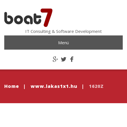
IT Consulting & Software Development
Menü
Home
|
www.lakas1x1.hu
|
1620Z