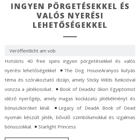
INGYEN PÖRGETÉSEKKEL ÉS
VALÓS NYERÉSI
LEHETŐSÉGEKKEL
Veröffentlicht am vob
Hotslots 40 free spins ingyen pörgetésekkel és valós
nyerési lehetőségekkel
The Dog HouseAranyos kutyás
téma és szórakoztató dizájn, amely Sticky Wilds funkcióval
vonzza a játékosokat.
Book of DeadAz ókori Egyiptomot
idéző nyerőgép, amely magas kockázatú játékélményt és
bónuszköröket kínál.
Legacy of DeadA Book of Dead
nyomán készült játék, bővülő szimbólumokkal és izgalmas
bónuszokkal.
Starlight Princess