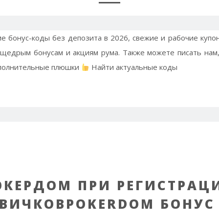
 бонус-коды без депозита в 2026, свежие и рабочие купо
 щедрым бонусам и акциям рума. Также можете писать нам
ополнительные плюшки
Найти актуальные коды
КЕРДОМ ПРИ РЕГИСТРАЦ
ВИЧКОВPOKERDOM БОНУС