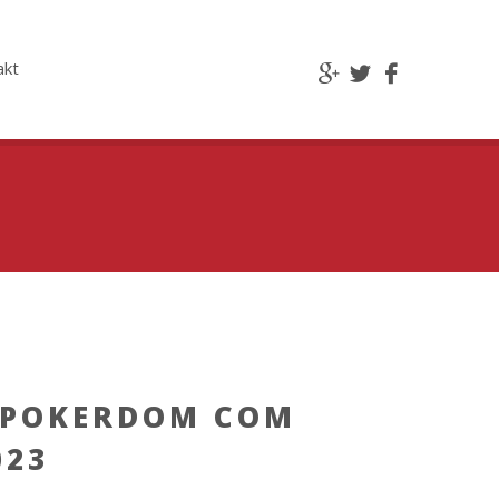
akt
 POKERDOM COM
023