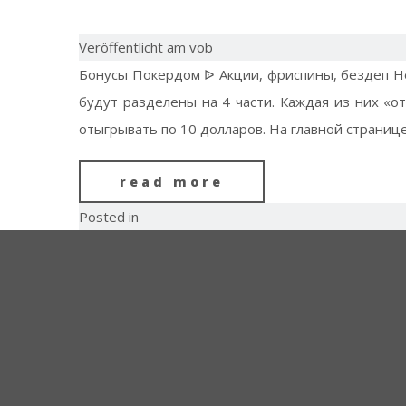
Veröffentlicht am vob
Бонусы Покердом ᐉ Акции, фриспины, бездеп Не
будут разделены на 4 части. Каждая из них «о
отыгрывать по 10 долларов. На главной страниц
read more
Posted in