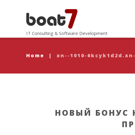
IT Consulting & Software Development
Home
|
xn--1010-6kcyk1d2d.xn-
НОВЫЙ БОНУС 
ПР