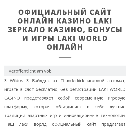
ОФИЦИАЛЬНЫЙ САЙТ
ОНЛАЙН КАЗИНО LAKI
ЗЕРКАЛО КАЗИНО, БОНУСЫ
И ИГРЫ LAKI WORLD
ОНЛАЙН
Veröffentlicht am vob
3 Wildos 3 Вайлдос от Thunderkick игровой автомат,
играть в слот бесплатно, без регистрации LAKI WORLD
CASINO представляет собой современную игровую
платформу, которая объединяет в себе лучшие
традиции азартных игр и инновационные технологии.
Наш лаки ворлд официальный сайт предлагает