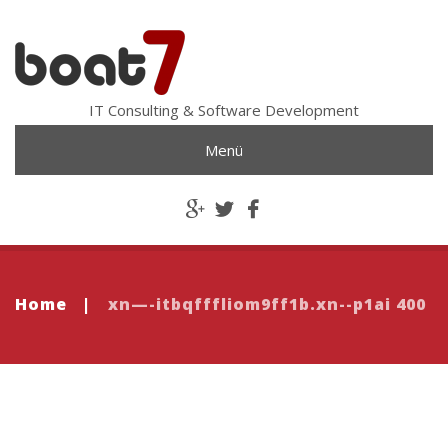
IT Consulting & Software Development
Menü
Home
|
xn—-itbqfffliom9ff1b.xn--p1ai 400