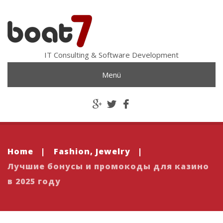
IT Consulting & Software Development
Menü
Home
|
Fashion, Jewelry
|
Лучшие бонусы и промокоды для казино
в 2025 году