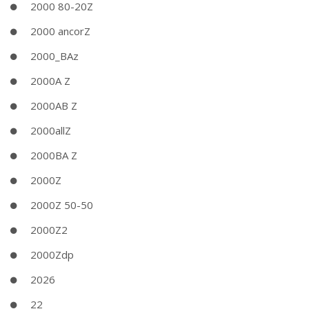
2000 80-20Z
2000 ancorZ
2000_BAz
2000A Z
2000AB Z
2000allZ
2000BA Z
2000Z
2000Z 50-50
2000Z2
2000Zdp
2026
22