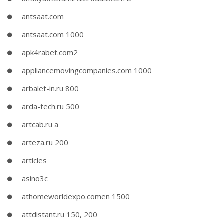
antsaat.com
antsaat.com 1000
apk4rabet.com2
appliancemovingcompanies.com 1000
arbalet-in.ru 800
arda-tech.ru 500
artcab.ru a
arteza.ru 200
articles
asino3c
athomeworldexpo.comen 1500
attdistant.ru 150, 200