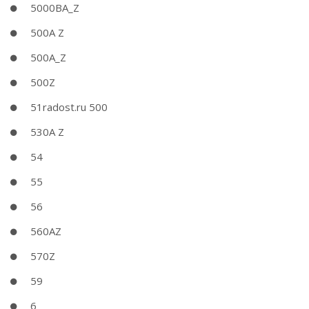
5000BA_Z
500A Z
500A_Z
500Z
51radost.ru 500
530A Z
54
55
56
560AZ
570Z
59
6