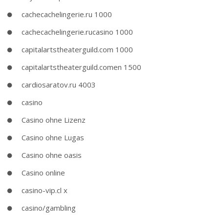
cachecachelingerie.ru 1000
cachecachelingerie.rucasino 1000
capitalartstheaterguild.com 1000
capitalartstheaterguild.comen 1500
cardiosaratov.ru 4003
casino
Casino ohne Lizenz
Casino ohne Lugas
Casino ohne oasis
Casino online
casino-vip.cl x
casino/gambling