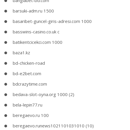
banglabet-bd.com
barsuki-adm.ru 1500
basaribet-guncel-giris-adresi.com 1000
basswins-casino.co.uk c
batikentcicekci.com 1000
baza1.kz
bd-chicken-road
bd-e2bet.com
bdcrazytime.com
bedava-slot-oyna.org 1000 (2)
bela-lepin77.ru
beregaevo.ru 100
beregaevo.runews1021101031010 (10)