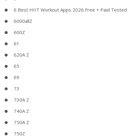
6 Best HIIT Workout Apps 2026 Free + Paid Tested
6000allZ
600Z
61
620A Z
65
69
73
730A Z
740A Z
750A Z
750Z