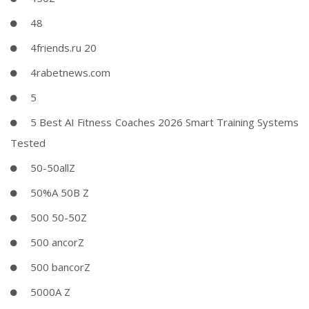
48
4friends.ru 20
4rabetnews.com
5
5 Best AI Fitness Coaches 2026 Smart Training Systems
Tested
50-50allZ
50%A 50B Z
500 50-50Z
500 ancorZ
500 bancorZ
5000A Z