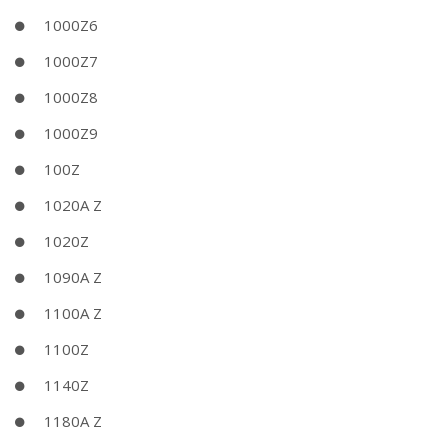
1000Z6
1000Z7
1000Z8
1000Z9
100Z
1020A Z
1020Z
1090A Z
1100A Z
1100Z
1140Z
1180A Z