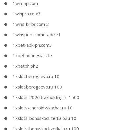
1win-np.com
1winpro.co x3
1wins-br.br.com 2
1winsperu.comes-pe z1
1xbet-apk-ph.com3
1xbetindonesia.site
1xbetph.ph2
1xslot.beregaevo.ru 10
1xslot.beregaevo.ru 100
1xslots-2026.trakholding.ru 1500
1xslots-android-skachat.ru 10
1xslots-bonuskod-zerkalo.ru 10
1xslots-bonuskod-zerkalo.ru 100