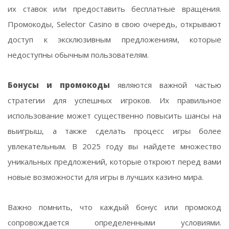
их ставок или предоставить бесплатные вращения.
Промокоды,
Selector Casino
в свою очередь, открывают
доступ к эксклюзивным предложениям, которые
недоступны обычным пользователям.
Бонусы и промокоды
являются важной частью
стратегии для успешных игроков. Их правильное
использование может существенно повысить шансы на
выигрыш, а также сделать процесс игры более
увлекательным. В 2025 году вы найдете множество
уникальных предложений, которые откроют перед вами
новые возможности для игры в лучших казино мира.
Важно помнить, что каждый бонус или промокод
сопровождается определенными условиями.