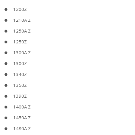
1200Z
1210A Z
1250A Z
1250Z
1300A Z
1300Z
1340Z
1350Z
1390Z
1400A Z
1450A Z
1480A Z