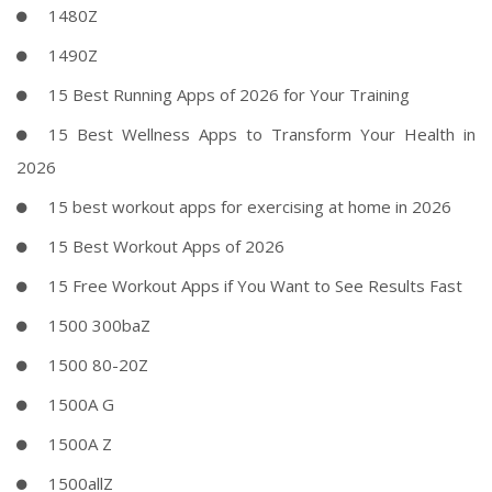
1480Z
1490Z
15 Best Running Apps of 2026 for Your Training
15 Best Wellness Apps to Transform Your Health in
2026
15 best workout apps for exercising at home in 2026
15 Best Workout Apps of 2026
15 Free Workout Apps if You Want to See Results Fast
1500 300baZ
1500 80-20Z
1500A G
1500A Z
1500allZ