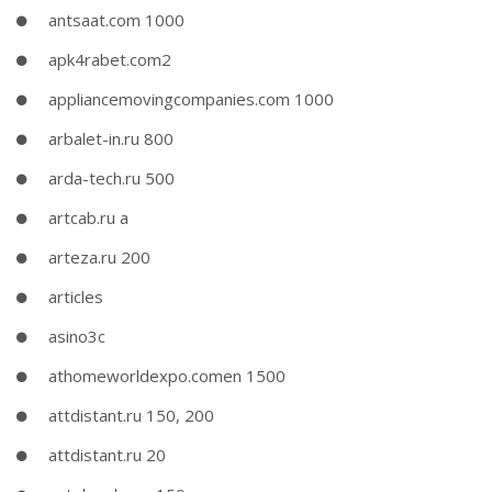
antsaat.com 1000
apk4rabet.com2
appliancemovingcompanies.com 1000
arbalet-in.ru 800
arda-tech.ru 500
artcab.ru a
arteza.ru 200
articles
asino3c
athomeworldexpo.comen 1500
attdistant.ru 150, 200
attdistant.ru 20