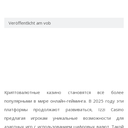
Veröffentlicht am vob
Лучшие
криптовалютные
казино для игры в
2025 году
Криптовалютные казино становятся всё более
популярными в мире онлайн-гейминга. В 2025 году эти
платформы продолжают развиваться,
Izzi Casino
предлагая игрокам уникальные возможности для
азартных игр с использованием цифровых валют. Такой