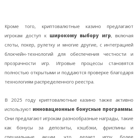
Кроме того, криптовалютные казино предлагают
игрокам доступ к
широкому выбору игр
, включая
слоты, покер, рулетку и многие другие, с интеграцией
блокчейн-технологий для обеспечения честности и
прозрачности игр. Игровые процессы становятся
полностью открытыми и поддаются проверке благодаря
технологиям распределенного реестра.
В 2025 году криптовалютные казино также активно
используют
инновационные бонусные программы
.
Они предлагают игрокам разнообразные награды, такие
как бонусы за депозиты, кэшбэки, фриспины и
специальные акции, что делает игру более