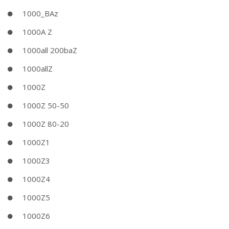
1000_BAz
1000A Z
1000all 200baZ
1000allZ
1000Z
1000Z 50-50
1000Z 80-20
1000Z1
1000Z3
1000Z4
1000Z5
1000Z6