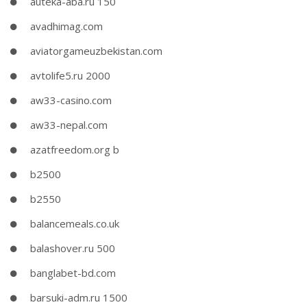
auteka-aba.ru 150
avadhimag.com
aviatorgameuzbekistan.com
avtolife5.ru 2000
aw33-casino.com
aw33-nepal.com
azatfreedom.org b
b2500
b2550
balancemeals.co.uk
balashover.ru 500
banglabet-bd.com
barsuki-adm.ru 1500