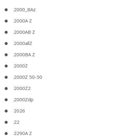
2000_BAz
2000A Z
2000AB Z
2000allZ
2000BA Z
2000Z
2000Z 50-50
2000Z2
2000Zdp
2026
22
2290A Z