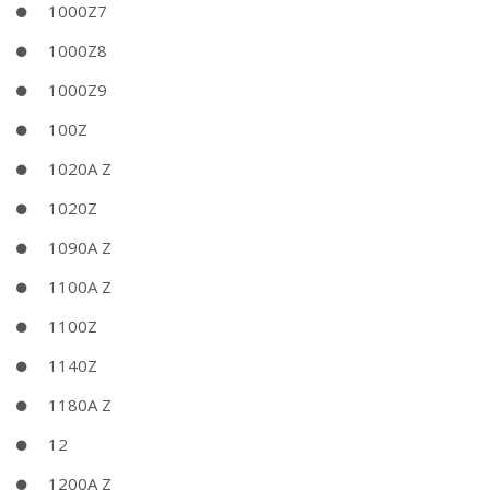
1000Z7
1000Z8
1000Z9
100Z
1020A Z
1020Z
1090A Z
1100A Z
1100Z
1140Z
1180A Z
12
1200A Z