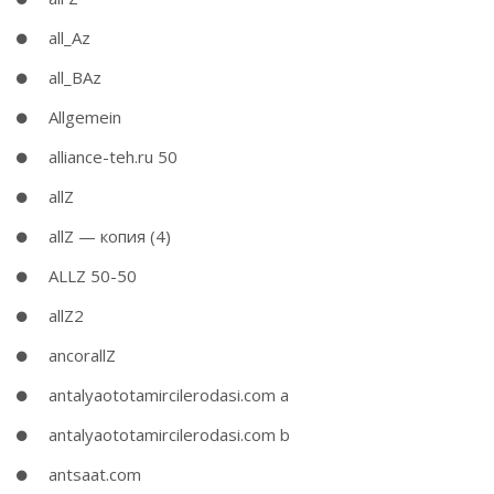
all_Az
all_BAz
Allgemein
alliance-teh.ru 50
allZ
allZ — копия (4)
ALLZ 50-50
allZ2
ancorallZ
antalyaototamircilerodasi.com a
antalyaototamircilerodasi.com b
antsaat.com