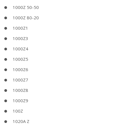
1000Z 50-50
1000Z 80-20
1000Z1
1000Z3
1000Z4
1000Z5
1000Z6
1000Z7
1000Z8
1000Z9
100Z
1020A Z