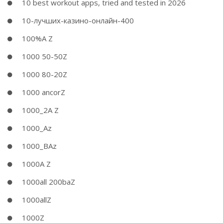
10 best workout apps, tried and tested in 2026
10-лучших-казино-онлайн-400
100%A Z
1000 50-50Z
1000 80-20Z
1000 ancorZ
1000_2A Z
1000_Az
1000_BAz
1000A Z
1000all 200baZ
1000allZ
1000Z