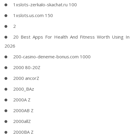
1xslots-zerkalo-skachat.ru 100
1xslots.us.com 150
2
20 Best Apps For Health And Fitness Worth Using In
2026
200-casino-deneme-bonus.com 1000
2000 80-20Z
2000 ancorZ
2000_BAz
2000A Z
2000AB Z
2000allZ
2000BA Z