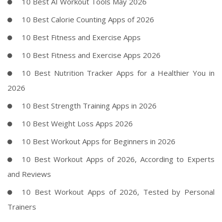
10 Best AI Workout Tools May 2026
10 Best Calorie Counting Apps of 2026
10 Best Fitness and Exercise Apps
10 Best Fitness and Exercise Apps 2026
10 Best Nutrition Tracker Apps for a Healthier You in
2026
10 Best Strength Training Apps in 2026
10 Best Weight Loss Apps 2026
10 Best Workout Apps for Beginners in 2026
10 Best Workout Apps of 2026, According to Experts
and Reviews
10 Best Workout Apps of 2026, Tested by Personal
Trainers