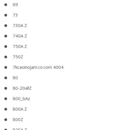
69
73
730A Z
740A Z
750A Z
750Z
7kcasinojam.co.com 4004
80
80-20allZ
800_bAz
800A Z
800Z
820A Z