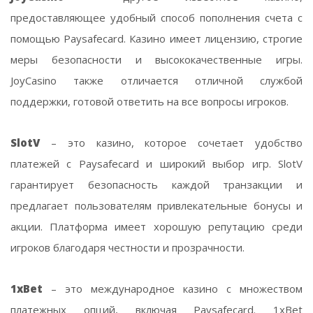
предоставляющее удобный способ пополнения счета с
помощью Paysafecard. Казино имеет лицензию, строгие
меры безопасности и высококачественные игры.
JoyCasino также отличается отличной службой
поддержки, готовой ответить на все вопросы игроков.
SlotV
– это казино, которое сочетает удобство
платежей с Paysafecard и широкий выбор игр. SlotV
гарантирует безопасность каждой транзакции и
предлагает пользователям привлекательные бонусы и
акции. Платформа имеет хорошую репутацию среди
игроков благодаря честности и прозрачности.
1xBet
– это международное казино с множеством
платежных опций, включая Paysafecard. 1xBet