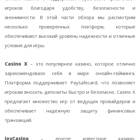
игроков благодаря удобству, безопасности и
анонимности. В этой части обзора мы рассмотрим
несколько проверенных платформ, которые
обеспечивают высокий уровень надежности и отличные
условия для игры.
Casino X
– это популярное казино, которое отлично
зарекомендовало себя в мире онлайн-гейминга.
Платформа поддерживает Paysafecard, что позволяет
игрокам вносить депозиты быстро и безопасно. Casino X
предлагает множество игр от ведущих провайдеров и
обеспечивает надежную защиту финансовых
транзакций.
JoyCasino
– другое известное казино,