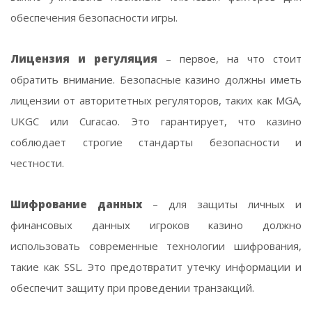
обеспечения безопасности игры.
Лицензия и регуляция
– первое, на что стоит
обратить внимание. Безопасные казино должны иметь
лицензии от авторитетных регуляторов, таких как MGA,
UKGC или Curacao. Это гарантирует, что казино
соблюдает строгие стандарты безопасности и
честности.
Шифрование данных
– для защиты личных и
финансовых данных игроков казино должно
использовать современные технологии шифрования,
такие как SSL. Это предотвратит утечку информации и
обеспечит защиту при проведении транзакций.