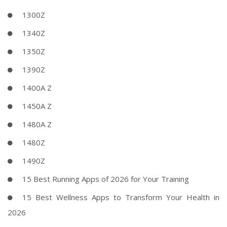
1300Z
1340Z
1350Z
1390Z
1400A Z
1450A Z
1480A Z
1480Z
1490Z
15 Best Running Apps of 2026 for Your Training
15 Best Wellness Apps to Transform Your Health in
2026