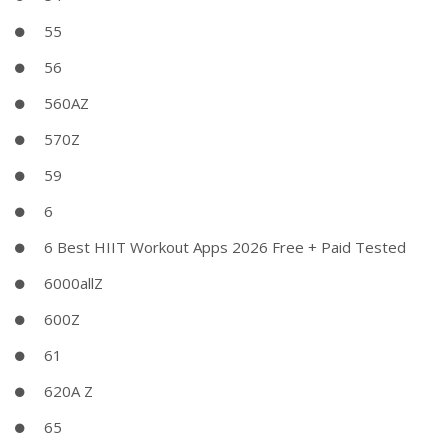
55
56
560AZ
570Z
59
6
6 Best HIIT Workout Apps 2026 Free + Paid Tested
6000allZ
600Z
61
620A Z
65