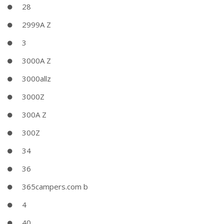
28
2999A Z
3
3000A Z
3000allz
3000Z
300A Z
300Z
34
36
365campers.com b
4
40