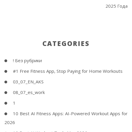
2025 Года
CATEGORIES
! Без рубрики
#1 Free Fitness App, Stop Paying for Home Workouts
03_07_EN_AKS
08_07_es_work
1
10 Best AI Fitness Apps: AI-Powered Workout Apps for
2026