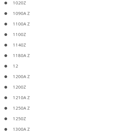
1020Z
1090A Z
1100A Z
1100Z
1140Z
1180A Z
12
1200A Z
1200Z
1210A Z
1250A Z
1250Z
1300A Z