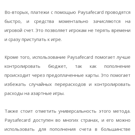
Во-вторых, платежи с помощью Paysafecard проводятся
быстро, и средства моментально зачисляются на
игровой счет. Это позволяет игрокам не терять времени
и сразу приступать к игре.
Кроме того, использование Paysafecard помогает лучше
контролировать бюджет, так как пополнение
происходит через предоплаченные карты. Это помогает
избежать случайных перерасходов и контролировать
расходы на азартные игры.
Также стоит отметить универсальность этого метода.
Paysafecard доступен во многих странах, и его можно
использовать для пополнения счета в большинстве