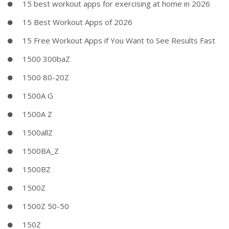
15 best workout apps for exercising at home in 2026
15 Best Workout Apps of 2026
15 Free Workout Apps if You Want to See Results Fast
1500 300baZ
1500 80-20Z
1500A G
1500A Z
1500allZ
1500BA_Z
1500BZ
1500Z
1500Z 50-50
150Z