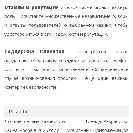
Отзывы и репутация
игроков также играют важную
роль. Прочитайте множественные независимые обзоры
и отзывы пользователей о выбранном казино, чтобы
удостовериться в его надежности и репутации.
Поддержка клиентов
– проверенные казино
предлагают оперативную поддержку через чат, телефон
или email. Быстрое и качественное обслуживание в
случае возникновения проблем – еще один важный
критерий безопасности.
Posted in
Лучшие онлайн казино для
Тренды Разработки
iOS на iPhone в 2025 году
Мобильных Приложений Ios