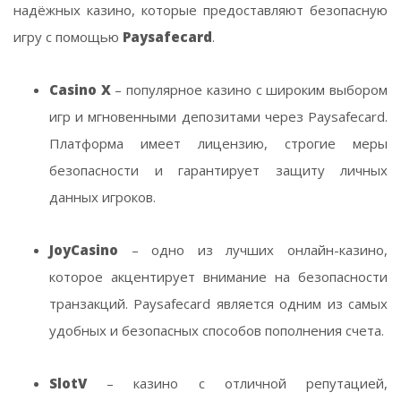
надёжных казино, которые предоставляют безопасную
игру с помощью
Paysafecard
.
Casino X
– популярное казино с широким выбором
игр и мгновенными депозитами через Paysafecard.
Платформа имеет лицензию, строгие меры
безопасности и гарантирует защиту личных
данных игроков.
JoyCasino
– одно из лучших онлайн-казино,
которое акцентирует внимание на безопасности
транзакций. Paysafecard является одним из самых
удобных и безопасных способов пополнения счета.
SlotV
– казино с отличной репутацией,