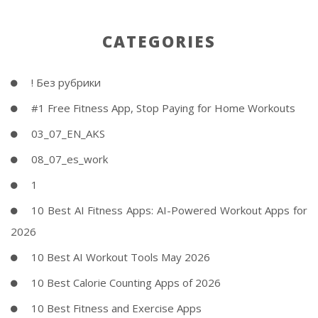
CATEGORIES
! Без рубрики
#1 Free Fitness App, Stop Paying for Home Workouts
03_07_EN_AKS
08_07_es_work
1
10 Best AI Fitness Apps: AI-Powered Workout Apps for
2026
10 Best AI Workout Tools May 2026
10 Best Calorie Counting Apps of 2026
10 Best Fitness and Exercise Apps