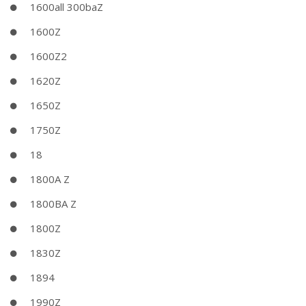
1600all 300baZ
1600Z
1600Z2
1620Z
1650Z
1750Z
18
1800A Z
1800BA Z
1800Z
1830Z
1894
1990Z