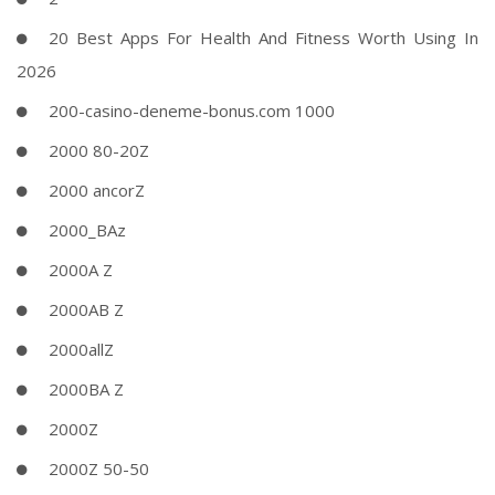
20 Best Apps For Health And Fitness Worth Using In
2026
200-casino-deneme-bonus.com 1000
2000 80-20Z
2000 ancorZ
2000_BAz
2000A Z
2000AB Z
2000allZ
2000BA Z
2000Z
2000Z 50-50