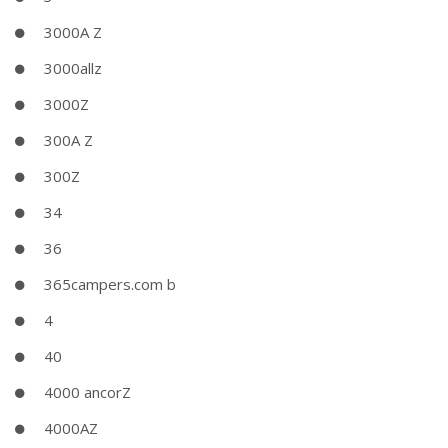
3000A Z
3000allz
3000Z
300A Z
300Z
34
36
365campers.com b
4
40
4000 ancorZ
4000AZ