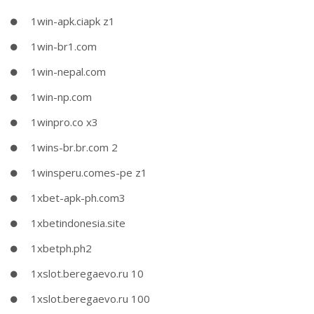
1win-apk.ciapk z1
1win-br1.com
1win-nepal.com
1win-np.com
1winpro.co x3
1wins-br.br.com 2
1winsperu.comes-pe z1
1xbet-apk-ph.com3
1xbetindonesia.site
1xbetph.ph2
1xslot.beregaevo.ru 10
1xslot.beregaevo.ru 100