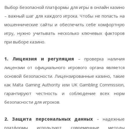
Выбор безопасной платформы для игры в онлайн казино
– важный шаг для каждого игрока. Чтобы не попасть на
мошеннические сайты и обеспечить себе комфортную
игру, нужно учитывать несколько ключевых факторов
при выборе казино.
1. Лицензия и регуляция
– проверка наличия
лицензии от официального игрового органа является
основой безопасности. Лицензированные казино, такие
как Malta Gaming Authority или UK Gambling Commission,
гарантируют честность и соблюдение всех норм
безопасности для игроков.
2. Защита персональных данных
– надежные
платформы используют современные методы