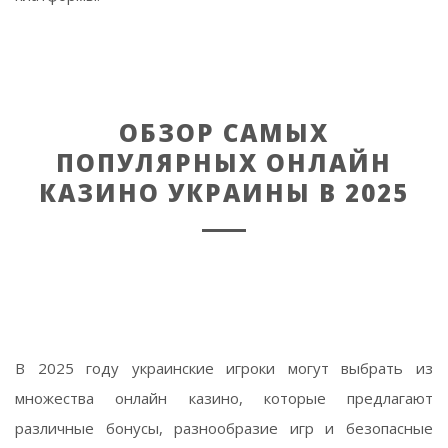
ОБЗОР САМЫХ
ПОПУЛЯРНЫХ ОНЛАЙН
КАЗИНО УКРАИНЫ В 2025
В 2025 году украинские игроки могут выбрать из
множества онлайн казино, которые предлагают
различные бонусы, разнообразие игр и безопасные