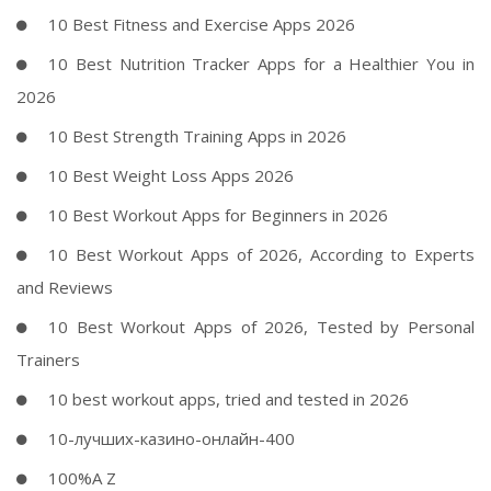
10 Best Fitness and Exercise Apps 2026
10 Best Nutrition Tracker Apps for a Healthier You in
2026
10 Best Strength Training Apps in 2026
10 Best Weight Loss Apps 2026
10 Best Workout Apps for Beginners in 2026
10 Best Workout Apps of 2026, According to Experts
and Reviews
10 Best Workout Apps of 2026, Tested by Personal
Trainers
10 best workout apps, tried and tested in 2026
10-лучших-казино-онлайн-400
100%A Z