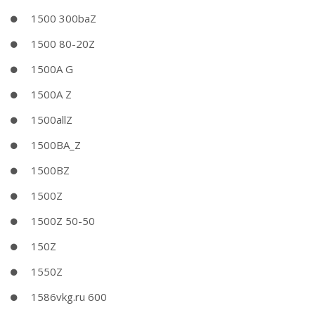
1500 300baZ
1500 80-20Z
1500A G
1500A Z
1500allZ
1500BA_Z
1500BZ
1500Z
1500Z 50-50
150Z
1550Z
1586vkg.ru 600