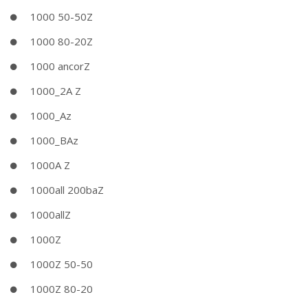
1000 50-50Z
1000 80-20Z
1000 ancorZ
1000_2A Z
1000_Az
1000_BAz
1000A Z
1000all 200baZ
1000allZ
1000Z
1000Z 50-50
1000Z 80-20