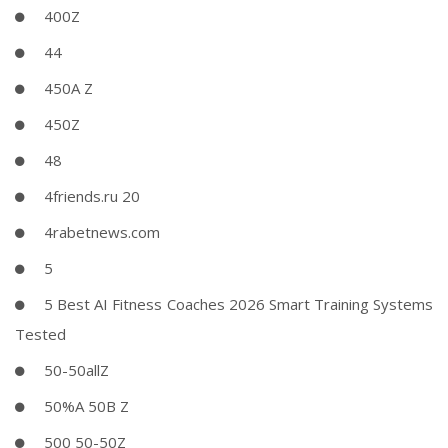
400Z
44
450A Z
450Z
48
4friends.ru 20
4rabetnews.com
5
5 Best AI Fitness Coaches 2026 Smart Training Systems
Tested
50-50allZ
50%A 50B Z
500 50-50Z