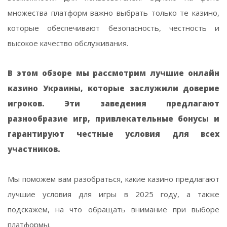
множества платформ важно выбрать только те казино,
которые обеспечивают безопасность, честность и
высокое качество обслуживания.
В этом обзоре мы рассмотрим лучшие онлайн
казино Украины, которые заслужили доверие
игроков. Эти заведения предлагают
разнообразие игр, привлекательные бонусы и
гарантируют честные условия для всех
участников.
Мы поможем вам разобраться, какие казино предлагают
лучшие условия для игры в 2025 году, а также
подскажем, на что обращать внимание при выборе
платформы.