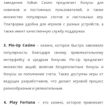
заведения. Vulkan Casino предлагает бонусы для
новичков и постоянных пользователей, а также
множество популярных слотов и настольных игр.
Платформа удобна для игроков с разных устройств, а
также имеет качественную службу поддержки.
3. Pin-Up Casino
– казино, которое быстро завоевало
популярность благодаря своему привлекательному
интерфейсу и щедрым бонусам. Pin-Up предлагает
множество акций, включая бездепозитные бонусы и
бонусы за пополнение счета. Также доступны игры от
ведущих разработчиков, что делает игровой процесс
разнообразным и увлекательным.
4. Play Fortuna
– это казино, которое привлекает