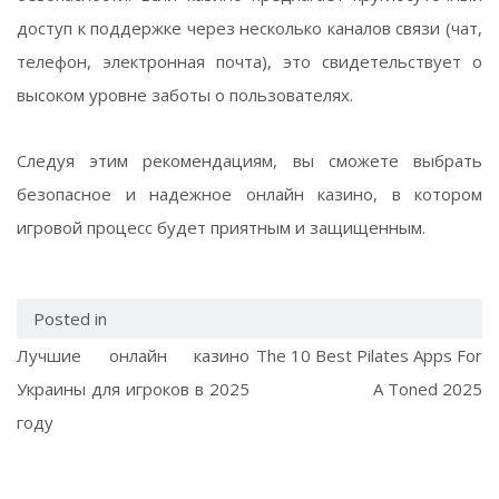
доступ к поддержке через несколько каналов связи (чат,
телефон, электронная почта), это свидетельствует о
высоком уровне заботы о пользователях.
Следуя этим рекомендациям, вы сможете выбрать
безопасное и надежное онлайн казино, в котором
игровой процесс будет приятным и защищенным.
Posted in
Лучшие онлайн казино
The 10 Best Pilates Apps For
Украины для игроков в 2025
A Toned 2025
году