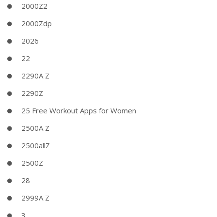
2000Z2
2000Zdp
2026
22
2290A Z
2290Z
25 Free Workout Apps for Women
2500A Z
2500allZ
2500Z
28
2999A Z
3