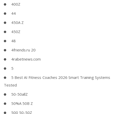
400Z
44
450A Z
450Z
48
4friends.ru 20
4rabetnews.com
5
5 Best AI Fitness Coaches 2026 Smart Training Systems
Tested
50-50allZ
50%A 50B Z
500 50-50Z