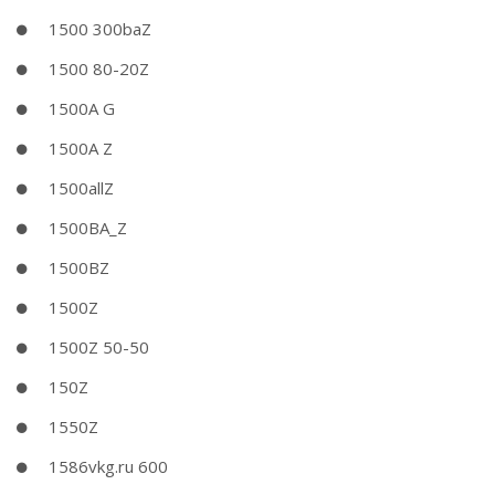
1500 300baZ
1500 80-20Z
1500A G
1500A Z
1500allZ
1500BA_Z
1500BZ
1500Z
1500Z 50-50
150Z
1550Z
1586vkg.ru 600