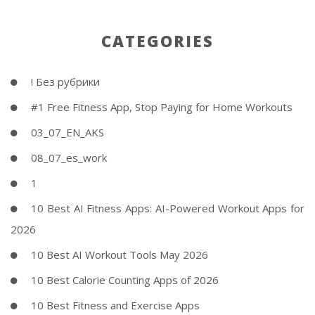
CATEGORIES
! Без рубрики
#1 Free Fitness App, Stop Paying for Home Workouts
03_07_EN_AKS
08_07_es_work
1
10 Best AI Fitness Apps: AI-Powered Workout Apps for
2026
10 Best AI Workout Tools May 2026
10 Best Calorie Counting Apps of 2026
10 Best Fitness and Exercise Apps