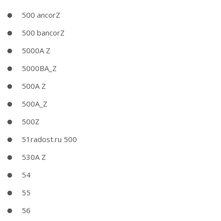
500 ancorZ
500 bancorZ
5000A Z
5000BA_Z
500A Z
500A_Z
500Z
51radost.ru 500
530A Z
54
55
56