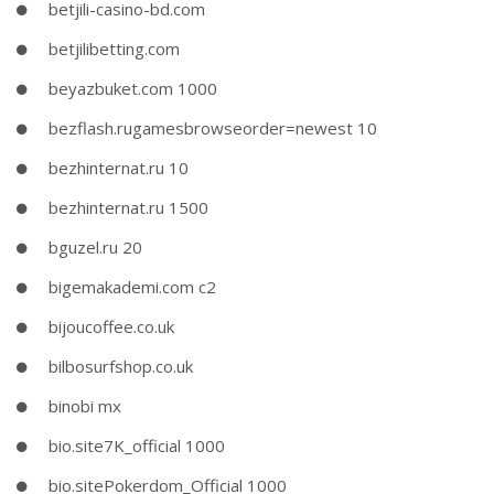
betjili-casino-bd.com
betjilibetting.com
beyazbuket.com 1000
bezflash.rugamesbrowseorder=newest 10
bezhinternat.ru 10
bezhinternat.ru 1500
bguzel.ru 20
bigemakademi.com c2
bijoucoffee.co.uk
bilbosurfshop.co.uk
binobi mx
bio.site7K_official 1000
bio.sitePokerdom_Official 1000