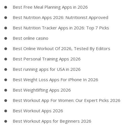
Best Free Meal Planning Apps in 2026
Best Nutrition Apps 2026: Nutritionist Approved
Best Nutrition Tracker Apps in 2026: Top 7 Picks
Best online casino
Best Online Workout Of 2026, Tested By Editors
Best Personal Training Apps 2026
Best running apps for USA in 2026
Best Weight Loss Apps For iPhone In 2026
Best Weightlifting Apps 2026
Best Workout App For Women: Our Expert Picks 2026
Best Workout Apps 2026
Best Workout Apps for Beginners 2026