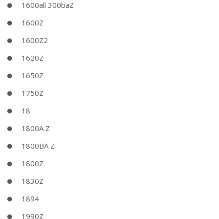
1600all 300baZ
1600Z
1600Z2
1620Z
1650Z
1750Z
18
1800A Z
1800BA Z
1800Z
1830Z
1894
1990Z