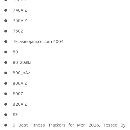
740A Z
750A Z
750Z
7kcasinojam.co.com 4004
80
80-20allZ
800_bAz
800A Z
800Z
820A Z
83
9 Best Fitness Trackers for Men 2026, Tested By