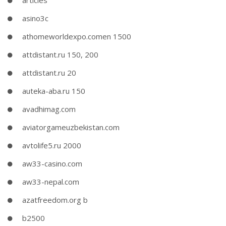
asino3c
athomeworldexpo.comen 1500
attdistant.ru 150, 200
attdistant.ru 20
auteka-aba.ru 150
avadhimag.com
aviatorgameuzbekistan.com
avtolife5.ru 2000
aw33-casino.com
aw33-nepal.com
azatfreedom.org b
b2500