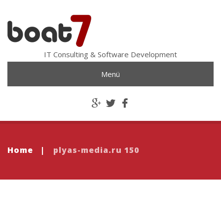
IT Consulting & Software Development
Menü
Home
|
plyas-media.ru 150