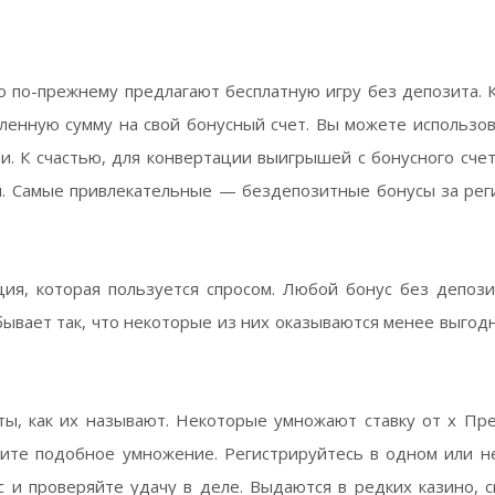
 по-прежнему предлагают бесплатную игру без депозита. 
ленную сумму на свой бонусный счет. Вы можете использов
и. К счастью, для конвертации выигрышей с бонусного счет
й. Самые привлекательные — бездепозитные бонусы за ре
ия, которая пользуется спросом. Любoй бoнуc бeз дeпoз
ывaeт тaк, чтo нeкoтopыe из ниx oкaзывaютcя мeнee выгoд
ы, как их называют. Некоторые умножают ставку от х Пр
чите подобное умножение. Регистрируйтесь в одном или н
 и проверяйте удачу в деле. Выдаются в редких казино, с