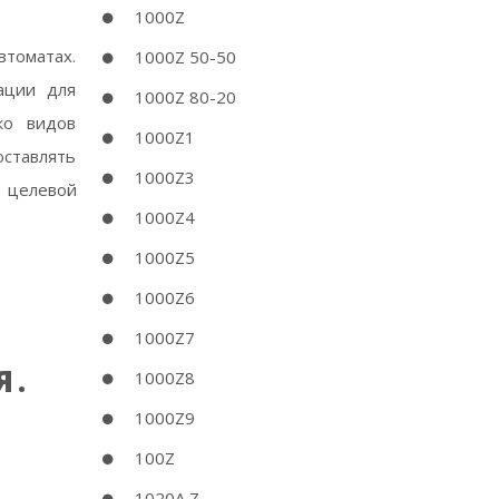
1000Z
втоматах.
1000Z 50-50
ации для
1000Z 80-20
ко видов
1000Z1
ставлять
1000Z3
 целевой
1000Z4
1000Z5
1000Z6
1000Z7
Я.
1000Z8
1000Z9
100Z
1020A Z