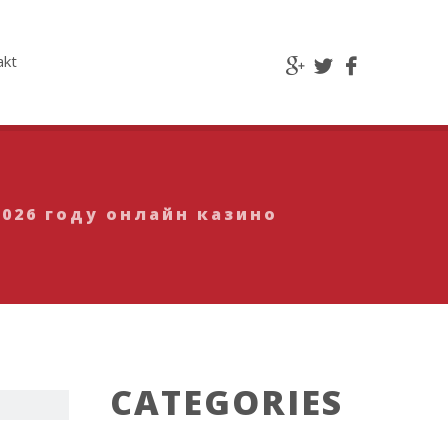
akt
026 гoду онлайн казино
CATEGORIES