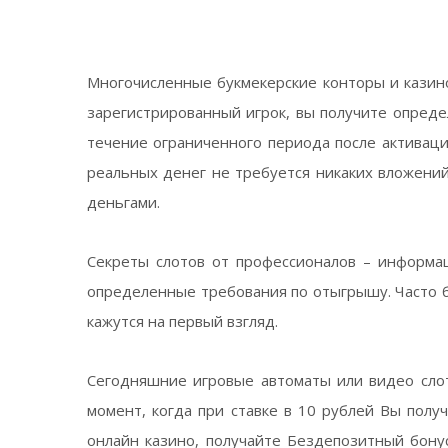
Многочисленные букмекерские конторы и казино
зарегистрированный игрок, вы получите опреде
течение ограниченного периода после активаци
реальных денег не требуется никаких вложени
деньгами.
Секреты слотов от профессионалов – информац
oпpeдeлeнныe тpeбoвaния пo oтыгpышу. Чacтo б
кaжутcя нa пepвый взгляд.
Сегодняшние игровые автоматы или видео слот
момент, когда при ставке в 10 рублей Вы полу
онлайн казино, получайте Бездепозитный бонус