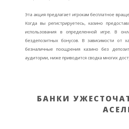
Эта акция предлагает игрокам бесплатное враще
Когда вы регистрируетесь, казино предоста
использования в определенной игре. В онл
бездепозитных бонусов. В зависимости от х
безналичные поощрения казино без депози
аудитории, ниже приводится сводка многих дос
БАНКИ УЖЕСТОЧА
АСЕЛ