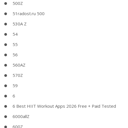
500Z
51radost.ru 500
530A Z
54
55
56
560AZ
570Z
59
6
6 Best HIIT Workout Apps 2026 Free + Paid Tested
6000allZ
600Z