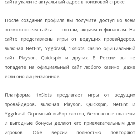
сайта укажите актуальный адрес в поисковой строке.
После создания профиля вы получите доступ ко всем
возможностям сайта — слотам, акциям и финансам. На
сайте представлены игры от ведущих провайдеров,
включая NetEnt, Yggdrasil,
1xslots casino официальный
сайт
Playson, Quickspin и других. В России вы не
попадете на официальный сайт любого казино, даже
если оно лицензионное.
Платформа 1xSlots предлагает игры от ведущих
провайдеров, включая Playson, Quickspin, NetEnt и
Yggdrasil. Огромный выбор слотов, безопасные платежи
и выгодные бонусы делают его привлекательным для
игроков. Обе версии полностью повторяют