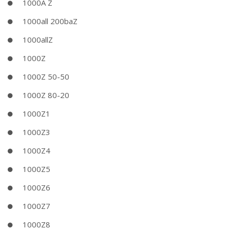
1000A Z
1000all 200baZ
1000allZ
1000Z
1000Z 50-50
1000Z 80-20
1000Z1
1000Z3
1000Z4
1000Z5
1000Z6
1000Z7
1000Z8