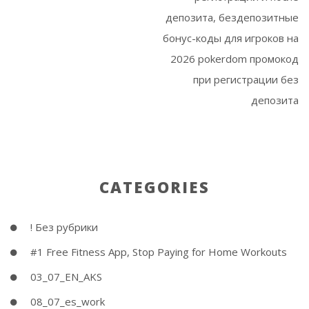
and Win
депозита, бездепозитные
Instantly
бонус-коды для игроков на
2026 pokerdom промокод
2025
при регистрации без
депозита
CATEGORIES
! Без рубрики
#1 Free Fitness App, Stop Paying for Home Workouts
03_07_EN_AKS
08_07_es_work