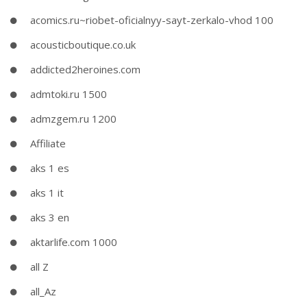
acomics.ru~riobet-oficialnyy-sayt-zerkalo-vhod 100
acousticboutique.co.uk
addicted2heroines.com
admtoki.ru 1500
admzgem.ru 1200
Affiliate
aks 1 es
aks 1 it
aks 3 en
aktarlife.com 1000
all Z
all_Az