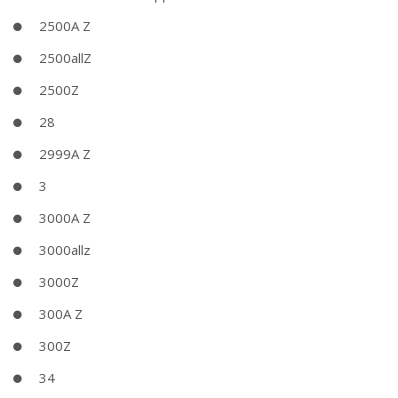
2500A Z
2500allZ
2500Z
28
2999A Z
3
3000A Z
3000allz
3000Z
300A Z
300Z
34