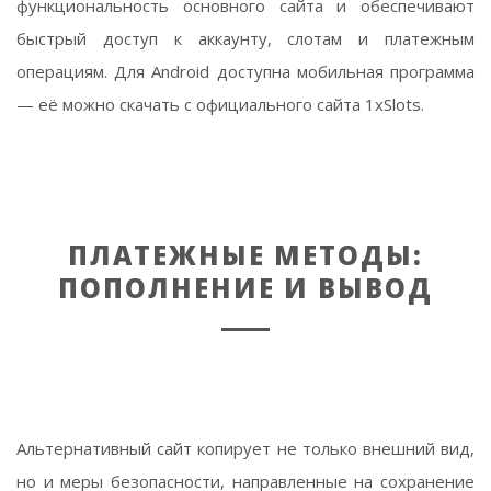
функциональность основного сайта и обеспечивают
быстрый доступ к аккаунту, слотам и платежным
операциям. Для Android доступна мобильная программа
— её можно скачать с официального сайта 1xSlots.
ПЛАТЕЖНЫЕ МЕТОДЫ:
ПОПОЛНЕНИЕ И ВЫВОД
Альтернативный сайт копирует не только внешний вид,
но и меры безопасности, направленные на сохранение