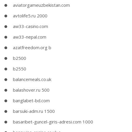
aviatorgameuzbekistan.com
avtolife5.ru 2000
aw33-casino.com
aw33-nepal.com
azatfreedom.org b
b2500
b2550
balancemeals.co.uk
balashover.ru 500
banglabet-bd.com
barsuki-adm.ru 1500
basaribet-guncel-giris-adresi.com 1000