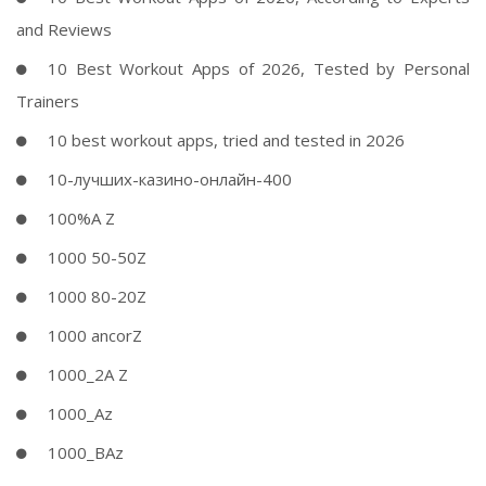
and Reviews
10 Best Workout Apps of 2026, Tested by Personal
Trainers
10 best workout apps, tried and tested in 2026
10-лучших-казино-онлайн-400
100%A Z
1000 50-50Z
1000 80-20Z
1000 ancorZ
1000_2A Z
1000_Az
1000_BAz