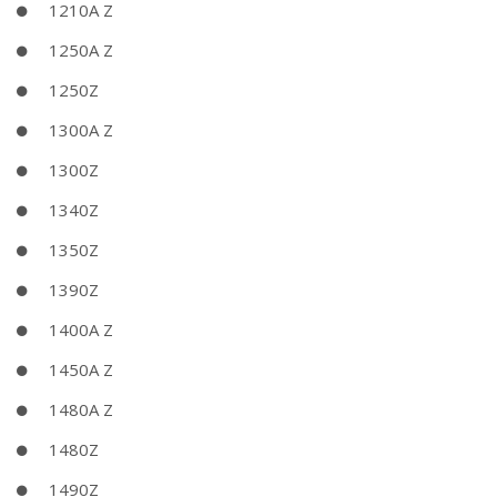
1210A Z
1250A Z
1250Z
1300A Z
1300Z
1340Z
1350Z
1390Z
1400A Z
1450A Z
1480A Z
1480Z
1490Z