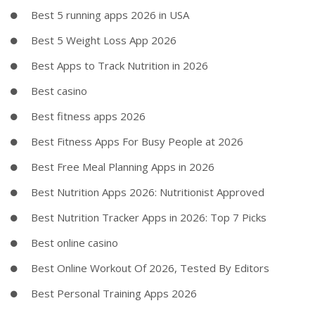
Best 5 running apps 2026 in USA
Best 5 Weight Loss App 2026
Best Apps to Track Nutrition in 2026
Best casino
Best fitness apps 2026
Best Fitness Apps For Busy People at 2026
Best Free Meal Planning Apps in 2026
Best Nutrition Apps 2026: Nutritionist Approved
Best Nutrition Tracker Apps in 2026: Top 7 Picks
Best online casino
Best Online Workout Of 2026, Tested By Editors
Best Personal Training Apps 2026