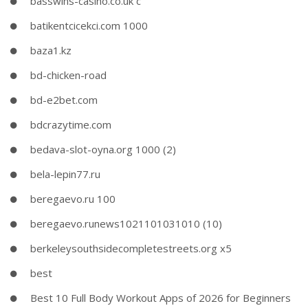
basswins-casino.co.uk c
batikentcicekci.com 1000
baza1.kz
bd-chicken-road
bd-e2bet.com
bdcrazytime.com
bedava-slot-oyna.org 1000 (2)
bela-lepin77.ru
beregaevo.ru 100
beregaevo.runews1021101031010 (10)
berkeleysouthsidecompletestreets.org x5
best
Best 10 Full Body Workout Apps of 2026 for Beginners