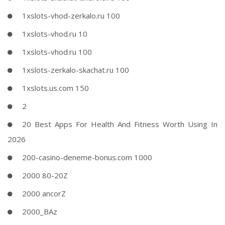
1xslots-vhod-zerkalo.ru 100
1xslots-vhod.ru 10
1xslots-vhod.ru 100
1xslots-zerkalo-skachat.ru 100
1xslots.us.com 150
2
20 Best Apps For Health And Fitness Worth Using In
2026
200-casino-deneme-bonus.com 1000
2000 80-20Z
2000 ancorZ
2000_BAz