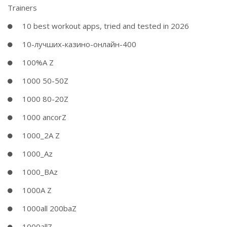
Trainers
10 best workout apps, tried and tested in 2026
10-лучших-казино-онлайн-400
100%A Z
1000 50-50Z
1000 80-20Z
1000 ancorZ
1000_2A Z
1000_Az
1000_BAz
1000A Z
1000all 200baZ
1000allZ