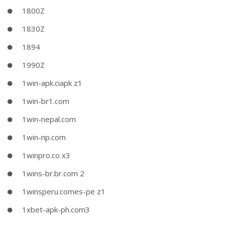
1800Z
1830Z
1894
1990Z
1win-apk.ciapk z1
1win-br1.com
1win-nepal.com
1win-np.com
1winpro.co x3
1wins-br.br.com 2
1winsperu.comes-pe z1
1xbet-apk-ph.com3