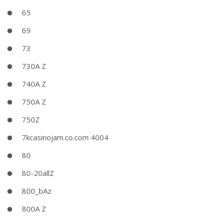
65
69
73
730A Z
740A Z
750A Z
750Z
7kcasinojam.co.com 4004
80
80-20allZ
800_bAz
800A Z