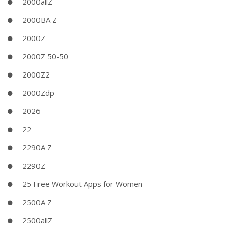
2000allZ
2000BA Z
2000Z
2000Z 50-50
2000Z2
2000Zdp
2026
22
2290A Z
2290Z
25 Free Workout Apps for Women
2500A Z
2500allZ