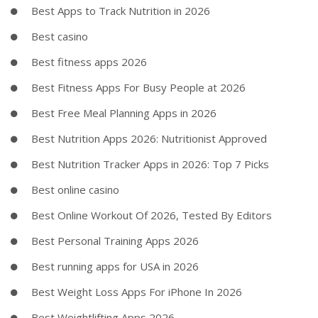
Best Apps to Track Nutrition in 2026
Best casino
Best fitness apps 2026
Best Fitness Apps For Busy People at 2026
Best Free Meal Planning Apps in 2026
Best Nutrition Apps 2026: Nutritionist Approved
Best Nutrition Tracker Apps in 2026: Top 7 Picks
Best online casino
Best Online Workout Of 2026, Tested By Editors
Best Personal Training Apps 2026
Best running apps for USA in 2026
Best Weight Loss Apps For iPhone In 2026
Best Weightlifting Apps 2026