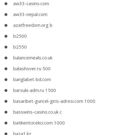
aw33-casino.com
aw33-nepal.com
azatfreedom.org b
b2500
b2550
balancemeals.co.uk
balashover.ru 500
banglabet-bd.com
barsuki-adm.ru 1500
basaribet-guncel-giris-adresi.com 1000
basswins-casino.co.uk c
batikentcicekci.com 1000
baza1.kz