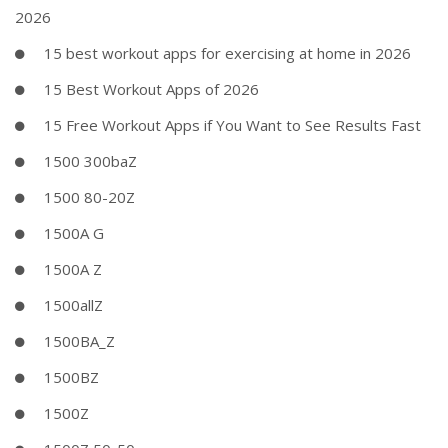
2026
15 best workout apps for exercising at home in 2026
15 Best Workout Apps of 2026
15 Free Workout Apps if You Want to See Results Fast
1500 300baZ
1500 80-20Z
1500A G
1500A Z
1500allZ
1500BA_Z
1500BZ
1500Z