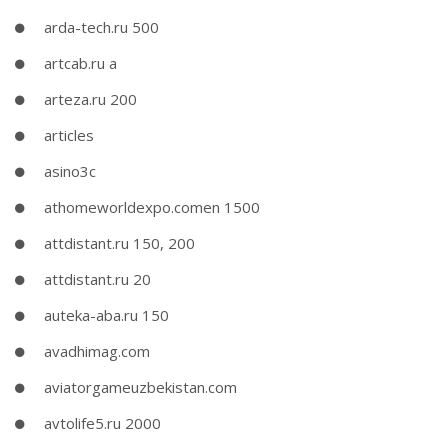
arda-tech.ru 500
artcab.ru a
arteza.ru 200
articles
asino3c
athomeworldexpo.comen 1500
attdistant.ru 150, 200
attdistant.ru 20
auteka-aba.ru 150
avadhimag.com
aviatorgameuzbekistan.com
avtolife5.ru 2000