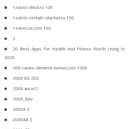
1xslots-vhod.ru 100
1xslots-zerkalo-skachat.ru 100
1xslots.us.com 150
2
20 Best Apps For Health And Fitness Worth Using In
2026
200-casino-deneme-bonus.com 1000
2000 80-20Z
2000 ancorZ
2000_BAz
2000A Z
2000AB Z