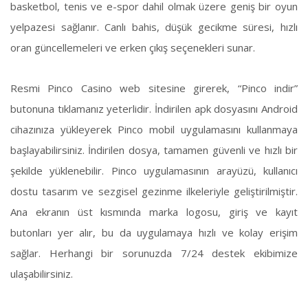
basketbol, tenis ve e-spor dahil olmak üzere geniş bir oyun
yelpazesi sağlanır. Canlı bahis, düşük gecikme süresi, hızlı
oran güncellemeleri ve erken çıkış seçenekleri sunar.
Resmi Pinco Casino web sitesine girerek, “Pinco indir”
butonuna tıklamanız yeterlidir. İndirilen apk dosyasını Android
cihazınıza yükleyerek Pinco mobil uygulamasını kullanmaya
başlayabilirsiniz. İndirilen dosya, tamamen güvenli ve hızlı bir
şekilde yüklenebilir. Pinco uygulamasının arayüzü, kullanıcı
dostu tasarım ve sezgisel gezinme ilkeleriyle geliştirilmiştir.
Ana ekranın üst kısmında marka logosu, giriş ve kayıt
butonları yer alır, bu da uygulamaya hızlı ve kolay erişim
sağlar. Herhangi bir sorunuzda 7/24 destek ekibimize
ulaşabilirsiniz.