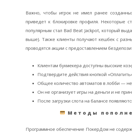
Важно, чтобы игрок не имел ранее созданны
приведет к блокировке профиля. Некоторые с
популярным стал Bad Beat Jackpot, который выда
выше). Также клиенты получают кешбек с разн
проводятся акции с предоставлением бездепози
Клиентам букмекера доступны высокие коэ
Подтвердите действия кнопкой «Оплатить»
Общее количество автоматов в лобби — не
Он не организует игры на деньги и не прин
После загрузки слота на балансе появляют
Методы пополне
Программное обеспечение ПокерДом не содержит