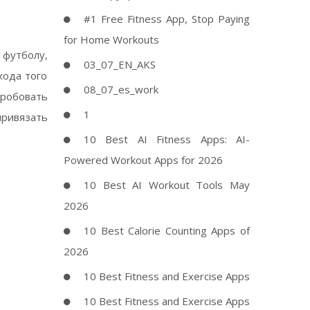
#1 Free Fitness App, Stop Paying
for Home Workouts
 футболу,
03_07_EN_AKS
хода того
08_07_es_work
пробовать
1
привязать
10 Best AI Fitness Apps: AI-
Powered Workout Apps for 2026
10 Best AI Workout Tools May
2026
10 Best Calorie Counting Apps of
2026
10 Best Fitness and Exercise Apps
10 Best Fitness and Exercise Apps