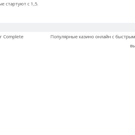
е стартуют с 1,5.
ur Complete
Популярные казино онлайн с быстры
в