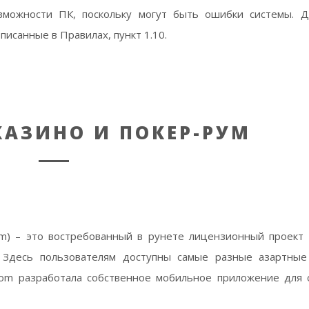
озможности ПК, поскольку могут быть ошибки системы. Д
исанные в Правилах, пункт 1.10.
КАЗИНО И ПОКЕР-РУМ
m) – это востребованный в рунете лицензионный проект
! Здесь пользователям доступны самые разные азартные
oom разработала собственное мобильное приложение для 