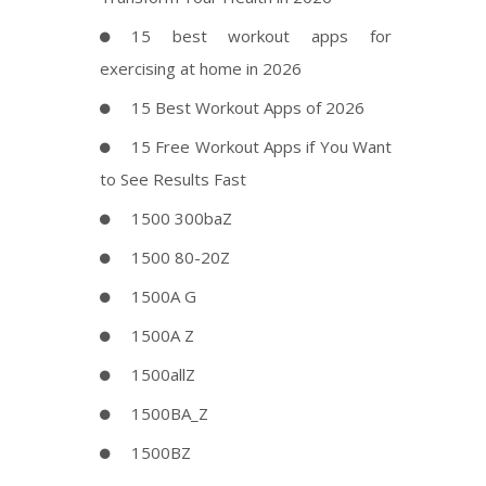
15 best workout apps for
exercising at home in 2026
15 Best Workout Apps of 2026
15 Free Workout Apps if You Want
to See Results Fast
1500 300baZ
1500 80-20Z
1500A G
1500A Z
1500allZ
1500BA_Z
1500BZ