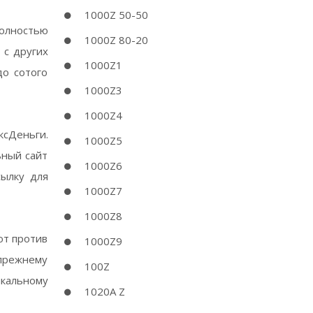
1000Z 50-50
полностью
1000Z 80-20
 с других
1000Z1
до сотого
1000Z3
1000Z4
ксДеньги.
1000Z5
ьный сайт
1000Z6
сылку для
1000Z7
1000Z8
ют против
1000Z9
прежнему
100Z
кальному
1020A Z