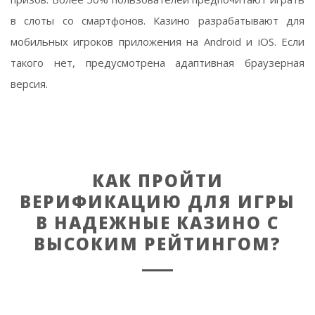
в слоты со смартфонов. Казино разрабатывают для
мобильных игроков приложения на Android и iOS. Если
такого нет, предусмотрена адаптивная браузерная
версия.
КАК ПРОЙТИ
ВЕРИФИКАЦИЮ ДЛЯ ИГРЫ
В НАДЕЖНЫЕ КАЗИНО С
ВЫСОКИМ РЕЙТИНГОМ?