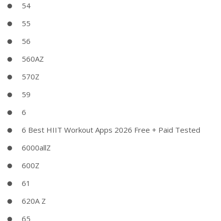
54
55
56
560AZ
570Z
59
6
6 Best HIIT Workout Apps 2026 Free + Paid Tested
6000allZ
600Z
61
620A Z
65