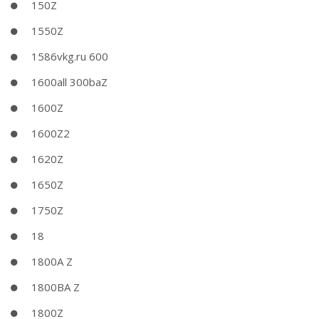
150Z
1550Z
1586vkg.ru 600
1600all 300baZ
1600Z
1600Z2
1620Z
1650Z
1750Z
18
1800A Z
1800BA Z
1800Z