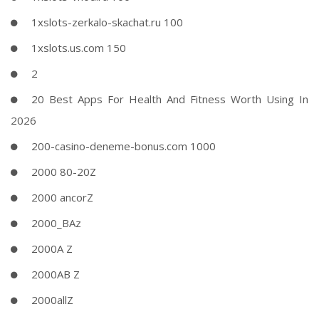
1xslots-zerkalo-skachat.ru 100
1xslots.us.com 150
2
20 Best Apps For Health And Fitness Worth Using In
2026
200-casino-deneme-bonus.com 1000
2000 80-20Z
2000 ancorZ
2000_BAz
2000A Z
2000AB Z
2000allZ