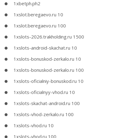
1xbetph.ph2
1xslot.beregaevo.ru 10
1xslot.beregaevo.ru 100
1xslots-2026.trakholding.ru 1500
1xslots-android-skachat.ru 10
1xslots-bonuskod-zerkalo.ru 10
1xslots-bonuskod-zerkalo.ru 100
1xslots-oficialniy-bonuskod.ru 10
1xslots-oficialnyy-vhod.ru 10
1xslots-skachat-android.ru 100
1xslots-vhod-zerkalo.ru 100
1xslots-vhod.ru 10
1xslots-vhod.ru 100