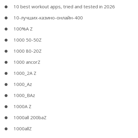
10 best workout apps, tried and tested in 2026
10-лучших-казино-онлайн-400
100%A Z
1000 50-50Z
1000 80-20Z
1000 ancorZ
1000_2A Z
1000_Az
1000_BAz
1000A Z
1000all 200baZ
1000allZ