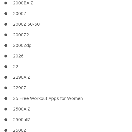
2000BA Z
2000Z
2000Z 50-50
2000Z2
2000Zdp
2026
22
2290A Z
2290Z
25 Free Workout Apps for Women
2500A Z
2500allZ
2500Z