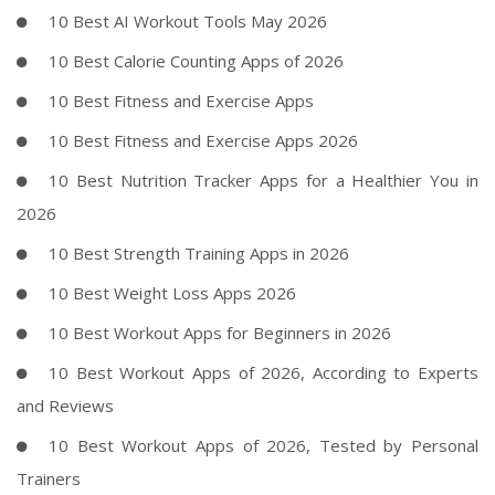
10 Best AI Workout Tools May 2026
10 Best Calorie Counting Apps of 2026
10 Best Fitness and Exercise Apps
10 Best Fitness and Exercise Apps 2026
10 Best Nutrition Tracker Apps for a Healthier You in
2026
10 Best Strength Training Apps in 2026
10 Best Weight Loss Apps 2026
10 Best Workout Apps for Beginners in 2026
10 Best Workout Apps of 2026, According to Experts
and Reviews
10 Best Workout Apps of 2026, Tested by Personal
Trainers