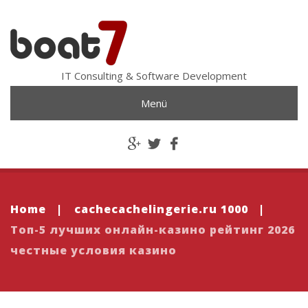
IT Consulting & Software Development
Menü
Home
|
cachecachelingerie.ru 1000
|
Топ-5 лучших онлайн-казино рейтинг 2026
честные условия казино