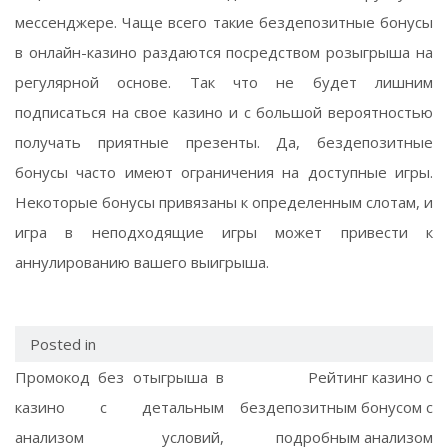
мессенджере. Чаще всего такие бездепозитные бонусы
в онлайн-казино раздаются посредством розыгрыша на
регулярной основе. Так что не будет лишним
подписаться на свое казино и с большой вероятностью
получать приятные презенты. Да, бездепозитные
бонусы часто имеют ограничения на доступные игры.
Некоторые бонусы привязаны к определенным слотам, и
игра в неподходящие игры может привести к
аннулированию вашего выигрыша.
Posted in
Промокод без отыгрыша в
Рейтинг казино с
казино с детальным
бездепозитным бонусом с
анализом условий,
подробным анализом