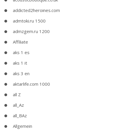
addicted2heroines.com
admtoki.ru 1500
admzgem.ru 1200
Affiliate
aks 1 es
aks 1 it
aks 3 en
aktarlife.com 1000
all Z
all_Az
all_BAz
Allgemein