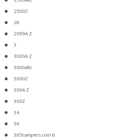
2500Z
28
2999A Z
3
3000A Z
3000allz
3000Z
300A Z
300Z
34
36
365campers.com b