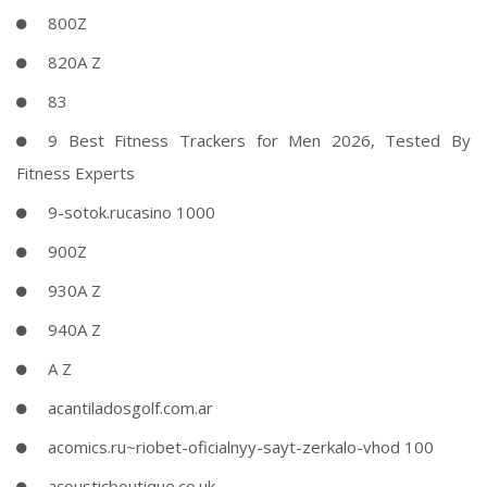
800Z
820A Z
83
9 Best Fitness Trackers for Men 2026, Tested By
Fitness Experts
9-sotok.rucasino 1000
900Z
930A Z
940A Z
A Z
acantiladosgolf.com.ar
acomics.ru~riobet-oficialnyy-sayt-zerkalo-vhod 100
acousticboutique.co.uk