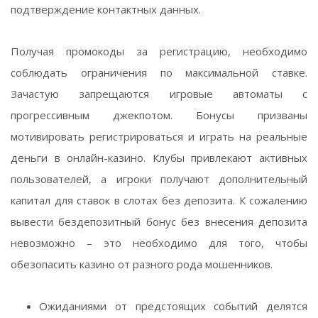
подтверждение контактных данных.
Получая промокоды за регистрацию, необходимо
соблюдать ограничения по максимальной ставке.
Зачастую запрещаются игровые автоматы с
прогрессивным джекпотом. Бонусы призваны
мотивировать регистрироваться и играть на реальные
деньги в онлайн-казино. Клубы привлекают активных
пользователей, а игроки получают дополнительный
капитал для ставок в слотах без депозита. К сожалению
вывести бездепозитный бонус без внесения депозита
невозможно – это необходимо для того, чтобы
обезопасить казино от разного рода мошенников.
Ожиданиями от предстоящих событий делятся