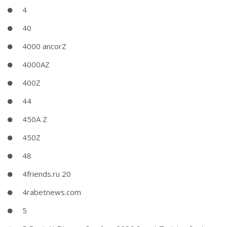
4
40
4000 ancorZ
4000AZ
400Z
44
450A Z
450Z
48
4friends.ru 20
4rabetnews.com
5