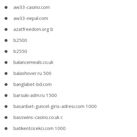
aw33-casino.com
aw33-nepal.com
azatfreedom.org b
b2500
b2550
balancemeals.co.uk
balashover.ru 500
banglabet-bd.com
barsuki-adm.ru 1500
basaribet-guncel-giris-adresi.com 1000
basswins-casino.co.uk c
batikentcicekci.com 1000