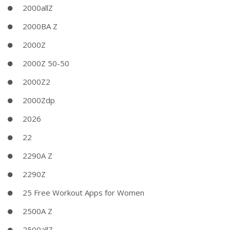
2000allZ
2000BA Z
2000Z
2000Z 50-50
2000Z2
2000Zdp
2026
22
2290A Z
2290Z
25 Free Workout Apps for Women
2500A Z
2500allZ