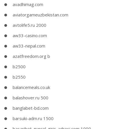
avadhimag.com
aviatorgameuzbekistan.com
avtolife5.ru 2000
aw33-casino.com
aw33-nepal.com
azatfreedom.org b
b2500
b2550
balancemeals.co.uk
balashover.ru 500
banglabet-bd.com
barsuki-adm.ru 1500
basaribet-guncel-giris-adresi.com 1000