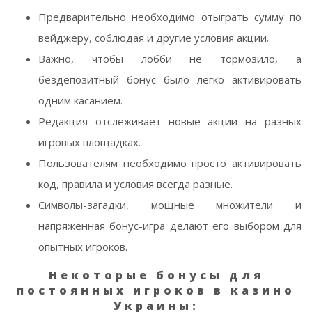
Предварительно необходимо отыграть сумму по
вейджеру, соблюдая и другие условия акции.
Важно, чтобы лобби не тормозило, а
бездепозитный бонус было легко активировать
одним касанием.
Редакция отслеживает новые акции на разных
игровых площадках.
Пользователям необходимо просто активировать
код, правила и условия всегда разные.
Символы-загадки, мощные множители и
напряжённая бонус-игра делают его выбором для
опытных игроков.
Некоторые бонусы для
постоянных игроков в казино
Украины: