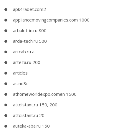
apk4rabet.com2
appliancemovingcompanies.com 1000
arbalet-in.ru 800
arda-tech.ru 500
artcab.ru a
arteza.ru 200
articles
asino3c
athomeworldexpo.comen 1500
attdistant.ru 150, 200
attdistant.ru 20
auteka-aba.ru 150