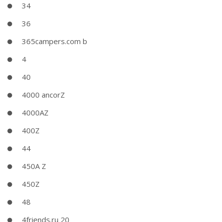
34
36
365campers.com b
4
40
4000 ancorZ
4000AZ
400Z
44
450A Z
450Z
48
4friends.ru 20