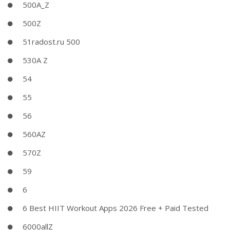
500A_Z
500Z
51radost.ru 500
530A Z
54
55
56
560AZ
570Z
59
6
6 Best HIIT Workout Apps 2026 Free + Paid Tested
6000allZ