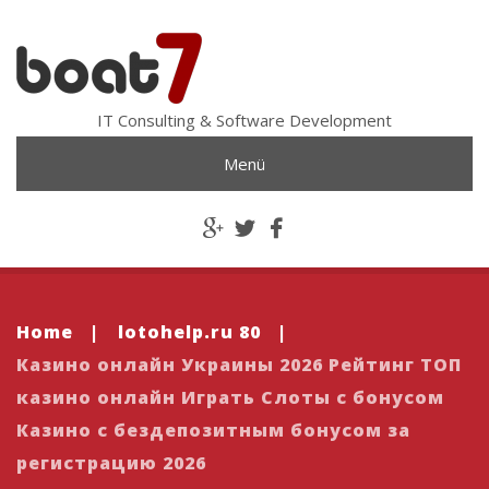
IT Consulting & Software Development
Menü
Home
|
lotohelp.ru 80
|
Казино онлайн Украины 2026 Рейтинг ТОП
казино онлайн Играть Слоты с бонусом
Казино с бездепозитным бонусом за
регистрацию 2026