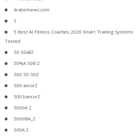
4rabetnews.com
5
5 Best AI Fitness Coaches 2026 Smart Training Systems
Tested
50-50allZ
50%A 50B Z
500 50-50Z
500 ancorZ
500 bancorZ
5000A Z
5000BA_Z
500A Z