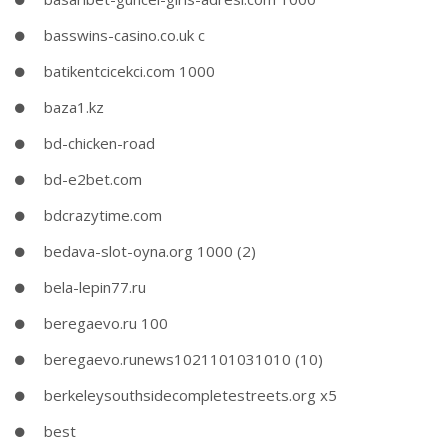
basswins-casino.co.uk c
batikentcicekci.com 1000
baza1.kz
bd-chicken-road
bd-e2bet.com
bdcrazytime.com
bedava-slot-oyna.org 1000 (2)
bela-lepin77.ru
beregaevo.ru 100
beregaevo.runews1021101031010 (10)
berkeleysouthsidecompletestreets.org x5
best