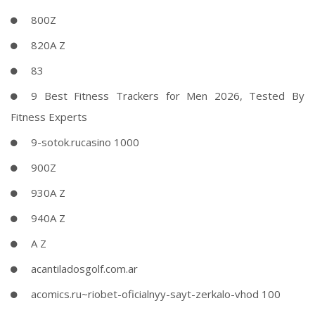
800Z
820A Z
83
9 Best Fitness Trackers for Men 2026, Tested By
Fitness Experts
9-sotok.rucasino 1000
900Z
930A Z
940A Z
A Z
acantiladosgolf.com.ar
acomics.ru~riobet-oficialnyy-sayt-zerkalo-vhod 100