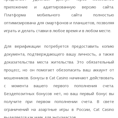
приложение и адаптированную версию сайта.
Платформа мобильного сайта полностью
оптимизирована для смартфонов и планшетов, позволяя
играть и делать ставки в любое время и в любом месте.
Для верификации потребуется предоставить копию
документа, подтверждающего вашу личность, а также
доказательства места жительства. Это обязательный
процесс, но он помогает обезопасить ваш аккаунт от
мошенников. Бонусы в Cat Casino начинают действовать
с момента вашего первого пополнения счета.
Бездепозитных бонусов нет, но ваш первый бонус вы
получите при первом пополнении счета. В свете
ограничений на азартные игры в России, Cat Casino
выделяется как маяк для энтузиастов.