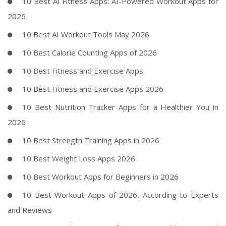
10 Best AI Fitness Apps: AI-Powered Workout Apps for
2026
10 Best AI Workout Tools May 2026
10 Best Calorie Counting Apps of 2026
10 Best Fitness and Exercise Apps
10 Best Fitness and Exercise Apps 2026
10 Best Nutrition Tracker Apps for a Healthier You in
2026
10 Best Strength Training Apps in 2026
10 Best Weight Loss Apps 2026
10 Best Workout Apps for Beginners in 2026
10 Best Workout Apps of 2026, According to Experts
and Reviews