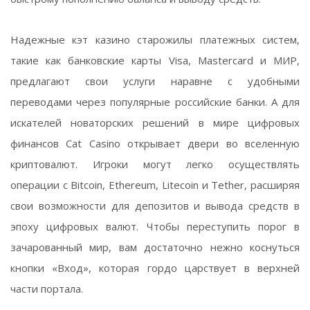
Надежные
кэт казино
старожилы платежных систем,
такие как банковские карты Visa, Mastercard и МИР,
предлагают свои услуги наравне с удобными
переводами через популярные российские банки. А для
искателей новаторских решений в мире цифровых
финансов Cat Casino открывает двери во вселенную
криптовалют. Игроки могут легко осуществлять
операции с Bitcoin, Ethereum, Litecoin и Tether, расширяя
свои возможности для депозитов и вывода средств в
эпоху цифровых валют. Чтобы переступить порог в
зачарованный мир, вам достаточно нежно коснуться
кнопки «Вход», которая гордо царствует в верхней
части портала.