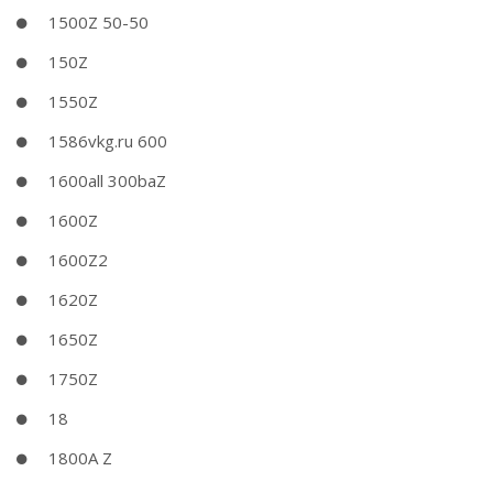
1500Z 50-50
150Z
1550Z
1586vkg.ru 600
1600all 300baZ
1600Z
1600Z2
1620Z
1650Z
1750Z
18
1800A Z