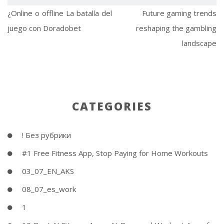
¿Online o offline La batalla del
Future gaming trends
juego con Doradobet
reshaping the gambling
landscape
CATEGORIES
! Без рубрики
#1 Free Fitness App, Stop Paying for Home Workouts
03_07_EN_AKS
08_07_es_work
1