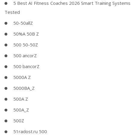
5 Best AI Fitness Coaches 2026 Smart Training Systems
Tested
50-50allZ
50%A 50B Z
500 50-50Z
500 ancorZ
500 bancorZ
5000A Z
5000BA_Z
500A Z
500A_Z
500Z
51radost.ru 500