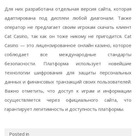
Для них разработана отдельная версия сайта, которая
адаптирована под дисплеи любой диагонали. Также
оператор не предлагает своим игрокам скачать клиент
Cat Casino, так как он тоже никому не пригодится. Cat
Casino — это лицензированное онлайн казино, которое
соблюдает все международные стандарты
безопасности. Платформа использует новейшие
технологии шифрования для защиты персональных
данных и финансовых транзакций своих пользователей.
Важно отметить, что доступ к играм и информации
осуществляется через официального сайта, что
гарантирует легитимность и доступность платформы.
Posted in