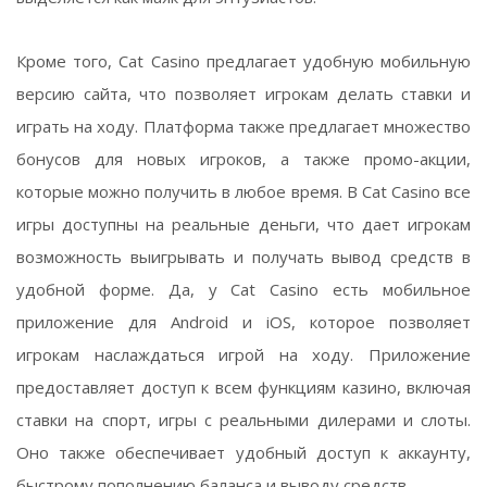
Кроме того, Cat Casino предлагает удобную мобильную
версию сайта, что позволяет игрокам делать ставки и
играть на ходу. Платформа также предлагает множество
бонусов для новых игроков, а также промо-акции,
которые можно получить в любое время. В Cat Casino все
игры доступны на реальные деньги, что дает игрокам
возможность выигрывать и получать вывод средств в
удобной форме. Да, у Cat Casino есть мобильное
приложение для Android и iOS, которое позволяет
игрокам наслаждаться игрой на ходу. Приложение
предоставляет доступ к всем функциям казино, включая
ставки на спорт, игры с реальными дилерами и слоты.
Оно также обеспечивает удобный доступ к аккаунту,
быстрому пополнению баланса и выводу средств.