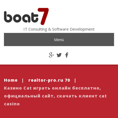
IT Consulting & Software Development
Menü
Home
|
realtor-pro.ru 70
|
Казино Cat играть онлайн бесплатно,
официальный сайт, скачать клиент cat
casino