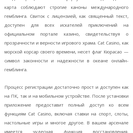
карта соблюдают строгие каноны международного
гемблинга. Свиток с лицензией, как священный текст,
доступен для всех искателей приключений на
официальном портале казино, свидетельствуя о
прозрачности и верности игрового храма. Cat Casino, как
морской корсар своего времени, несет флаг Кюрасао —
символ законности и надежности в океане онлайн-
гемблинга.
Процесс регистрации достаточно прост и доступен как
на ПК, так и на мобильном устройстве. После установки
приложение предоставит полный доступ ко всем
функциям Cat Casino, включая ставки на спорт, слоты,
настольные игры и многое другое. В вашем арсенале
имеется чудесная функция восстановления,