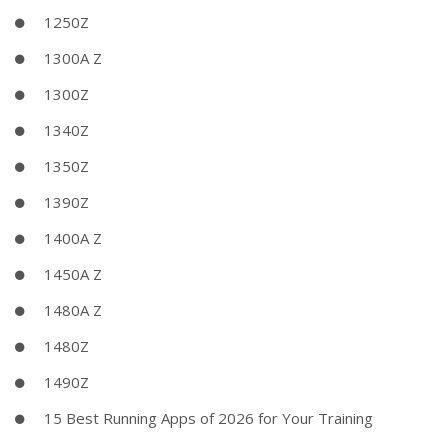
1250Z
1300A Z
1300Z
1340Z
1350Z
1390Z
1400A Z
1450A Z
1480A Z
1480Z
1490Z
15 Best Running Apps of 2026 for Your Training