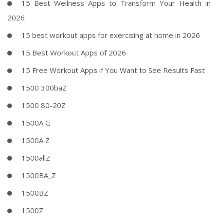
15 Best Wellness Apps to Transform Your Health in
2026
15 best workout apps for exercising at home in 2026
15 Best Workout Apps of 2026
15 Free Workout Apps if You Want to See Results Fast
1500 300baZ
1500 80-20Z
1500A G
1500A Z
1500allZ
1500BA_Z
1500BZ
1500Z