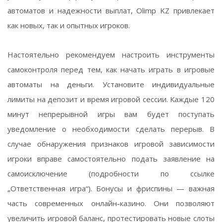
автоматов и надежности выплат, Olimp KZ привлекает
как новых, так и опытных игроков.
Настоятельно рекомендуем настроить инструменты
самоконтроля перед тем, как начать играть в игровые
автоматы на деньги. Установите индивидуальные
лимиты на депозит и время игровой сессии. Каждые 120
минут непрерывной игры вам будет поступать
уведомление о необходимости сделать перерыв. В
случае обнаружения признаков игровой зависимости
игроки вправе самостоятельно подать заявление на
самоисключение (подробности по ссылке
„Ответственная игра“). Бонусы и фриспины — важная
часть современных онлайн-казино. Они позволяют
увеличить игровой баланс, протестировать новые слоты