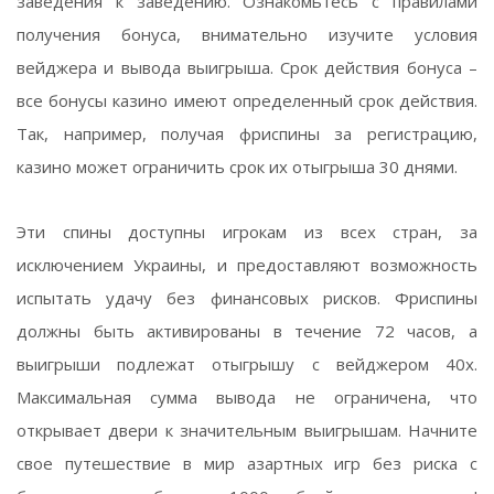
заведения к заведению. Ознакомьтесь с правилами
получения бонуса, внимательно изучите условия
вейджера и вывода выигрыша. Срок действия бонуса –
все бонусы казино имеют определенный срок действия.
Так, например, получая фриспины за регистрацию,
казино может ограничить срок их отыгрыша 30 днями.
Эти спины доступны игрокам из всех стран, за
исключением Украины, и предоставляют возможность
испытать удачу без финансовых рисков. Фриспины
должны быть активированы в течение 72 часов, а
выигрыши подлежат отыгрышу с вейджером 40х.
Максимальная сумма вывода не ограничена, что
открывает двери к значительным выигрышам. Начните
свое путешествие в мир азартных игр без риска с