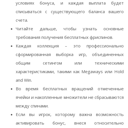
условиях бонуса, и каждая выплата будет
списываться с существующего баланса вашего
счета.
Читайте дальше, чтобы узнать основные
требования получения бесплатных фриспинов.
Каждая коллекция – это профессионально
сформированная выборка игр, объединенных
общим сетингом или техническими
характеристиками, такими как Megaways или Hold
and Win.
Во время бесплатных вращений отмеченные
ячейки и накопленные множители не сбрасываются
между спинами.
Если вы игрок, которому важна возможность
активировать бонус, внеся относительно