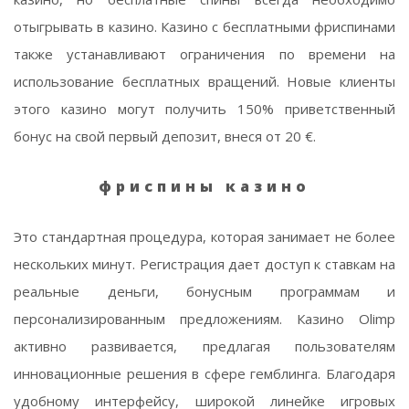
отыгрывать в казино. Казино с бесплатными фриспинами
также устанавливают ограничения по времени на
использование бесплатных вращений. Новые клиенты
этого казино могут получить 150% приветственный
бонус на свой первый депозит, внеся от 20 €.
фриспины казино
Это стандартная процедура, которая занимает не более
нескольких минут. Регистрация дает доступ к ставкам на
реальные деньги, бонусным программам и
персонализированным предложениям. Казино Olimp
активно развивается, предлагая пользователям
инновационные решения в сфере гемблинга. Благодаря
удобному интерфейсу, широкой линейке игровых