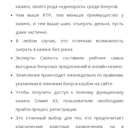
казино, своего рода «единороги» среди бонусов.
Чем выше RTP, тем меньше преимущество у
казино, и тем выше шанс отыграть деньги, пусть
даже частично.
В любом случае, это отличная возможность
сыграть в казино без риска.
Эксперты Casino.ru составили рейтинг самых
выгодных бонусных предложений в онлайн казино.
Зачисление происходит еженедельно по правилам,
указанным в описании бонуса кэшбэк на сайте.
Чтобы получить доступ к полному функционалу
казино Олимп КЗ, пользователю необходимо
пройти процесс регистрации.
Это отличный выбор для тех, кто предпочитает
классические азартные развлечения, но в