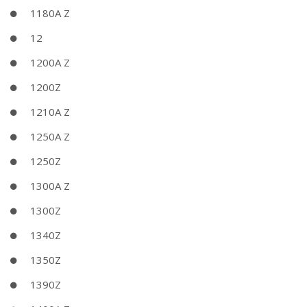
1180A Z
12
1200A Z
1200Z
1210A Z
1250A Z
1250Z
1300A Z
1300Z
1340Z
1350Z
1390Z