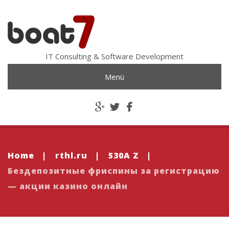
IT Consulting & Software Development
Menü
Home
|
rthl.ru
|
530A Z
|
Бездепозитные фриспины за регистрацию
— акции казино онлайн