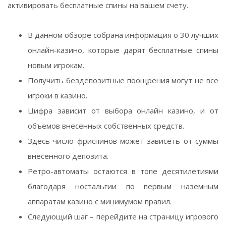
активировать бесплатные спины на вашем счету.
В данном обзоре собрана информация о 30 лучших
онлайн-казино, которые дарят бесплатные спины
новым игрокам.
Получить бездепозитные поощрения могут не все
игроки в казино.
Цифра зависит от выбора онлайн казино, и от
объемов внесенных собственных средств.
Здесь число фриспинов может зависеть от суммы
внесенного депозита.
Ретро-автоматы остаются в топе десятилетиями
благодаря ностальгии по первым наземным
аппаратам казино с минимумом правил.
Следующий шаг – перейдите на страницу игрового