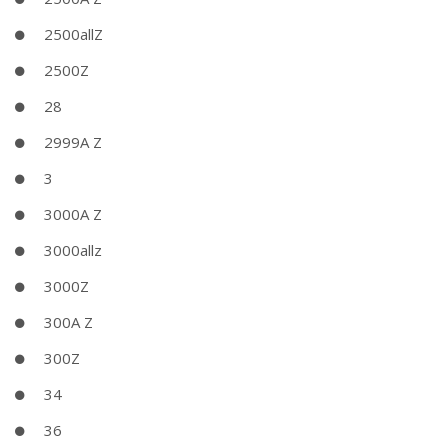
2500allZ
2500Z
28
2999A Z
3
3000A Z
3000allz
3000Z
300A Z
300Z
34
36