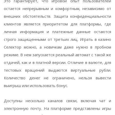
Это гарантирует, что игровой опыт пользователей
остается непрерывным и комфортным, независимо от
внешних обстоятельств. Защита конфиденциальности
клиентов является приоритетом для платформы, где
личная информация и платежные данные остаются
строго защищенными от третьих лиц. Играть в казино
Селектор можно, а новичкам даже нужно в пробном
режиме. В нем запускается реальный автомат с такой же
отдачей, как и в платной версии. Отличие в валюте, для
тестовых вращений выдаются виртуальные рубли.
Количество денег не ограничено, нельзя вывести
выигрыш или использовать бонус.
Доступны несколько каналов связи, включая чат и
электронную почту. На платформе представлены игры