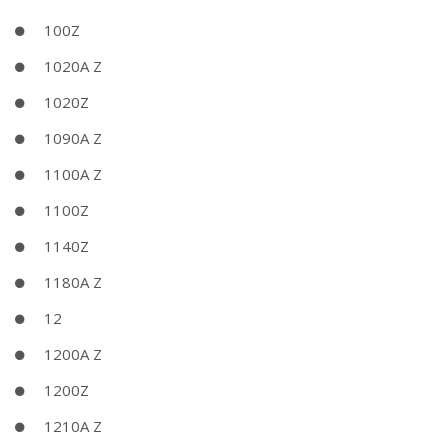
100Z
1020A Z
1020Z
1090A Z
1100A Z
1100Z
1140Z
1180A Z
12
1200A Z
1200Z
1210A Z