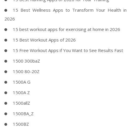
15 Best Wellness Apps to Transform Your Health in
2026
15 best workout apps for exercising at home in 2026
15 Best Workout Apps of 2026
15 Free Workout Apps if You Want to See Results Fast
1500 300baZ
1500 80-20Z
1500A G
1500A Z
1500allZ
1500BA_Z
1500BZ