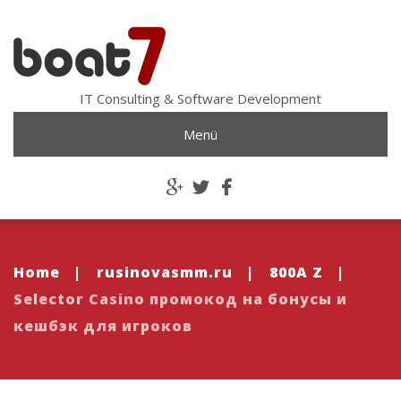
IT Consulting & Software Development
Menü
Home
|
rusinovasmm.ru
|
800A Z
|
Selector Casino промокод на бонусы и
кешбэк для игроков