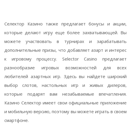
Селектор Казино также предлагает бонусы и акции,
которые делают игру еще более захватывающей. Вы
можете участвовать в турнирах и зарабатывать
дополнительные призы, что добавляет азарт и интерес
к игровому процессу. Selector Casino предлагает
разнообразие игровых возможностей для всех
любителей азартных игр. Здесь вы найдете широкий
выбор слотов, настольных игр и живых дилеров,
которые подарят вам незабываемые впечатления.
Казино Селектор имеет свои официальные приложение
и мобильную версию, поэтому вы можете играть в своем
смартфоне.