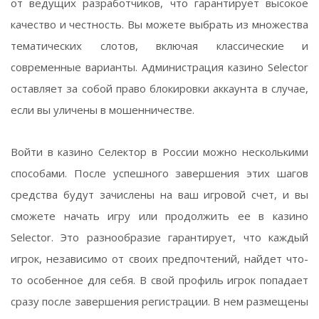
от ведущих разработчиков, что гарантирует высокое
качество и честность. Вы можете выбрать из множества
тематических слотов, включая классические и
современные варианты. Администрация казино Selector
оставляет за собой право блокировки аккаунта в случае,
если вы уличены в мошенничестве.
Войти в казино Селектор в России можно несколькими
способами. После успешного завершения этих шагов
средства будут зачислены на ваш игровой счет, и вы
сможете начать игру или продолжить ее в казино
Selector. Это разнообразие гарантирует, что каждый
игрок, независимо от своих предпочтений, найдет что-
то особенное для себя. В свой профиль игрок попадает
сразу после завершения регистрации. В нем размещены