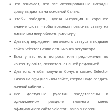
Это означает, что все активированные награды
сразу выдаются на основной баланс.
Чтобы победить, нужна интуиция и хорошее
знание слота, чтобы вовремя повысить ставку на
линию или попробовать риск игру.
Для подтверждения легального статуса в подвале
сайта Selector Casino есть иконка регулятора.
Если у вас есть вопросы или предложения по
контенту сайта, свяжитесь с нашей редакцией.
Для того, чтобы получить бонус в казино Selector
Casino на официальном сайте, сперва надо создать
личный кабинет.
Все доступные рулетки представлены в
одноименном разделе главного меню
официального сайта Selector Casino в России.