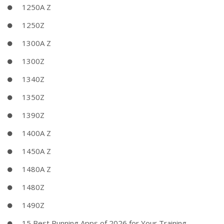
1250A Z
1250Z
1300A Z
1300Z
1340Z
1350Z
1390Z
1400A Z
1450A Z
1480A Z
1480Z
1490Z
15 Best Running Apps of 2026 for Your Training