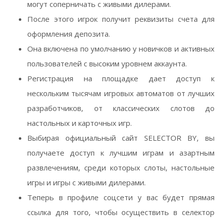
могут соперничать с живыми дилерами.
После этого игрок получит реквизиты счета для
оформления депозита.
Она включена по умолчанию у новичков и активных
пользователей с высоким уровнем аккаунта.
Регистрация на площадке дает доступ к
нескольким тысячам игровых автоматов от лучших
разработчиков, от классических слотов до
настольных и карточных игр.
Выбирая официальный сайт SELECTOR BY, вы
получаете доступ к лучшим играм и азартным
развлечениям, среди которых слоты, настольные
игры и игры с живыми дилерами.
Теперь в профиле соцсети у вас будет прямая
ссылка для того, чтобы осуществить в селектор