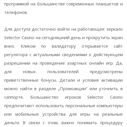
программой на большинстве современных планшетов и
телефонов.
Для доступа достаточно войти на работающее зеркало
Selector Casino на сегодняшний день и прокрутить экран
вниз. Кликом по валидатору открывается сайт
регулятора с актуальными сведениями о действующем
разрешении на проведение азартных онлайн игр. Да,
для новых пользователей предусмотрены
приветственные бонусы. Детали и условия активации
можно найти в разделе „Промоакции“ или уточнить в
саппорте. Большинство игроков Selector Casino
предпочитают использовать персональные компьютеры
или мобильные устройства для игры на реальные
деньги. В связи с этим, важно понимать процедуру