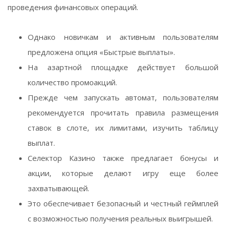
проведения финансовых операций.
Однако новичкам и активным пользователям
предложена опция «Быстрые выплаты».
На азартной площадке действует большой
количество промоакций.
Прежде чем запускать автомат, пользователям
рекомендуется прочитать правила размещения
ставок в слоте, их лимитами, изучить таблицу
выплат.
Селектор Казино также предлагает бонусы и
акции, которые делают игру еще более
захватывающей.
Это обеспечивает безопасный и честный геймплей
с возможностью получения реальных выигрышей.