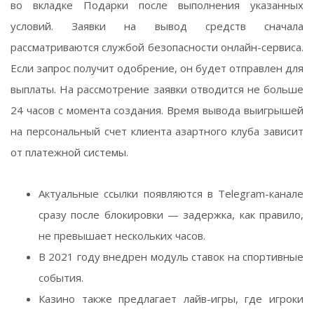
во вкладке Подарки после выполнения указанных
условий. Заявки на вывод средств сначала
рассматриваются службой безопасности онлайн-сервиса.
Если запрос получит одобрение, он будет отправлен для
выплаты. На рассмотрение заявки отводится не больше
24 часов с момента создания. Время вывода выигрышей
на персональный счет клиента азартного клуба зависит
от платежной системы.
Актуальные ссылки появляются в Telegram-канале
сразу после блокировки — задержка, как правило,
не превышает нескольких часов.
В 2021 году внедрен модуль ставок на спортивные
события.
Казино также предлагает лайв-игры, где игроки