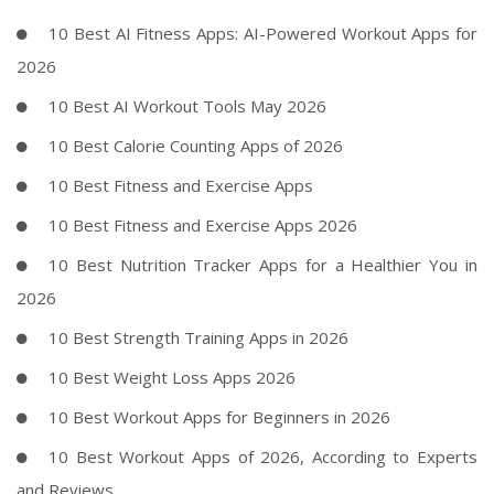
10 Best AI Fitness Apps: AI-Powered Workout Apps for
2026
10 Best AI Workout Tools May 2026
10 Best Calorie Counting Apps of 2026
10 Best Fitness and Exercise Apps
10 Best Fitness and Exercise Apps 2026
10 Best Nutrition Tracker Apps for a Healthier You in
2026
10 Best Strength Training Apps in 2026
10 Best Weight Loss Apps 2026
10 Best Workout Apps for Beginners in 2026
10 Best Workout Apps of 2026, According to Experts
and Reviews