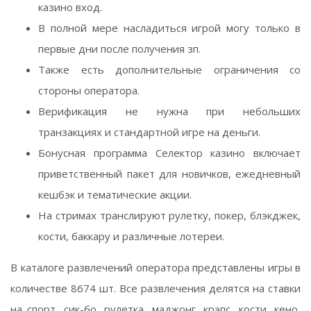
казино вход.
В полной мере насладиться игрой могу только в
первые дни после получения зп.
Также есть дополнительные ограничения со
стороны оператора.
Верификация не нужна при небольших
транзакциях и стандартной игре на деньги.
Бонусная программа Селектор казино включает
приветственный пакет для новичков, ежедневный
кешбэк и тематические акции.
На стримах транслируют рулетку, покер, блэкджек,
кости, баккару и различные лотереи.
В каталоге развлечений оператора представлены игры в
количестве 8674 шт. Все развлечения делятся на ставки
на спорт, сик-бо, рулетка, маджонг, крэпс, кости, кено,