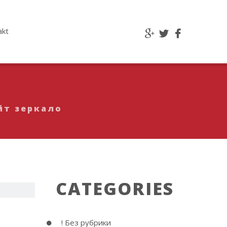
akt
йт зеркало
CATEGORIES
айт
! Без рубрики