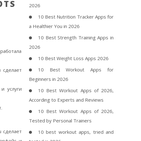
OTS
2026
10 Best Nutrition Tracker Apps for
a Healthier You in 2026
10 Best Strength Training Apps in
2026
зработала
10 Best Weight Loss Apps 2026
10 Best Workout Apps for
и сделает
Beginners in 2026
 и услуги
10 Best Workout Apps of 2026,
According to Experts and Reviews
.
10 Best Workout Apps of 2026,
Tested by Personal Trainers
u
сделает
10 best workout apps, tried and
терфейс и