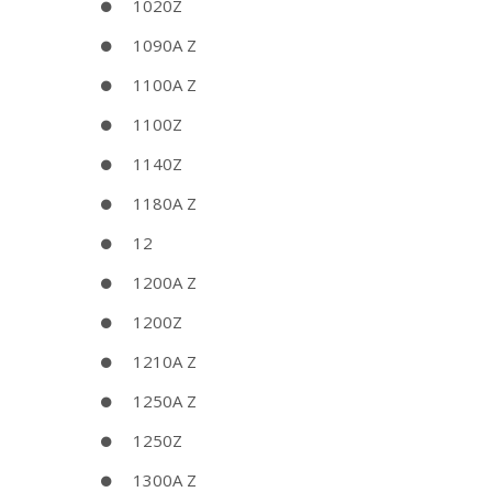
1020Z
1090A Z
1100A Z
1100Z
1140Z
1180A Z
12
1200A Z
1200Z
1210A Z
1250A Z
1250Z
1300A Z