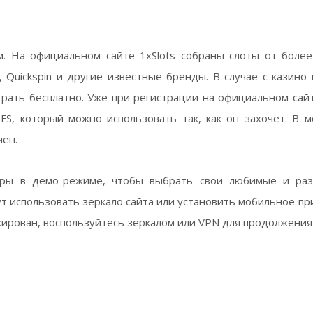
ле казино 1хСлотс
м. На официальном сайте 1xSlots собраны слоты от боле
n, Quickspin и другие известные бренды. В случае с казино
играть бесплатно. Уже при регистрации на официальном сайт
FS, который можно использовать так, как он захочет. В 
чен.
гры в демо-режиме, чтобы выбрать свои любимые и раз
ут использовать зеркало сайта или установить мобильное п
окирован, воспользуйтесь зеркалом или VPN для продолжения