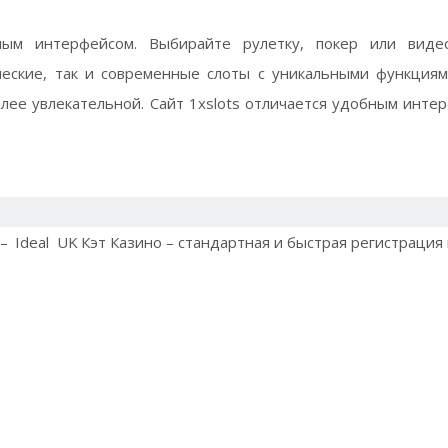
ным интерфейсом. Выбирайте рулетку, покер или виде
ические, так и современные слоты с уникальными функция
олее увлекательной. Сайт 1xslots отличается удобным инте
– Ideal UK
Кэт Казино – стандартная и быстрая регистрация 