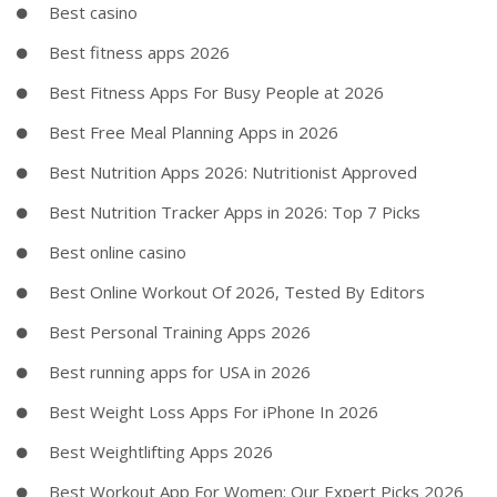
Best casino
Best fitness apps 2026
Best Fitness Apps For Busy People at 2026
Best Free Meal Planning Apps in 2026
Best Nutrition Apps 2026: Nutritionist Approved
Best Nutrition Tracker Apps in 2026: Top 7 Picks
Best online casino
Best Online Workout Of 2026, Tested By Editors
Best Personal Training Apps 2026
Best running apps for USA in 2026
Best Weight Loss Apps For iPhone In 2026
Best Weightlifting Apps 2026
Best Workout App For Women: Our Expert Picks 2026