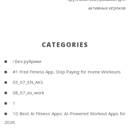
активных игроков
CATEGORIES
! Без рубрики
#1 Free Fitness App, Stop Paying for Home Workouts
03_07_EN_AKS
08_07_es_work
1
10 Best AI Fitness Apps: AI-Powered Workout Apps for
2026