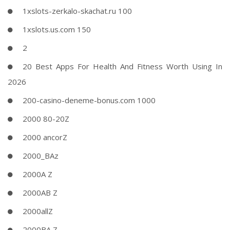
1xslots-zerkalo-skachat.ru 100
1xslots.us.com 150
2
20 Best Apps For Health And Fitness Worth Using In
2026
200-casino-deneme-bonus.com 1000
2000 80-20Z
2000 ancorZ
2000_BAz
2000A Z
2000AB Z
2000allZ
2000BA Z