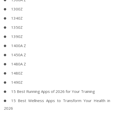
1300Z
1340Z
1350Z
1390Z
1400A Z
1450A Z
1480A Z
1480Z
1490Z
15 Best Running Apps of 2026 for Your Training
15 Best Wellness Apps to Transform Your Health in
2026