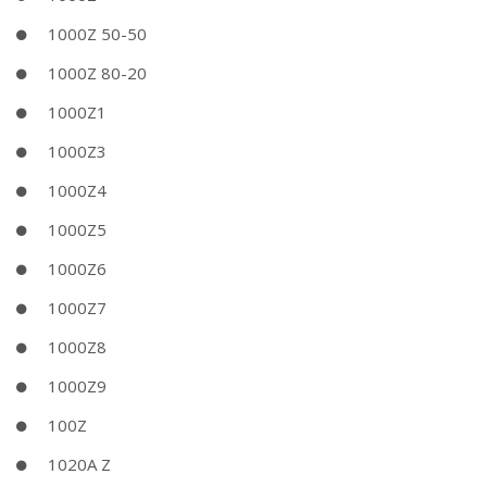
1000Z 50-50
1000Z 80-20
1000Z1
1000Z3
1000Z4
1000Z5
1000Z6
1000Z7
1000Z8
1000Z9
100Z
1020A Z