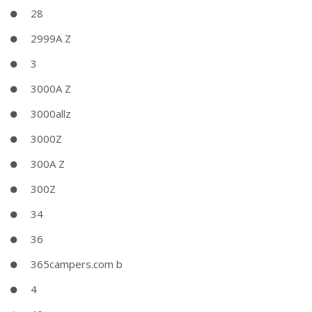
28
2999A Z
3
3000A Z
3000allz
3000Z
300A Z
300Z
34
36
365campers.com b
4