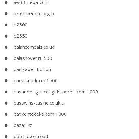
aw33-nepal.com
azatfreedom.org b
b2500
b2550
balancemeals.co.uk
balashover.ru 500
banglabet-bd.com
barsuki-adm.ru 1500
basaribet-guncel-giris-adresi.com 1000
basswins-casino.co.uk c
batikentcicekci.com 1000
baza1.kz
bd-chicken-road