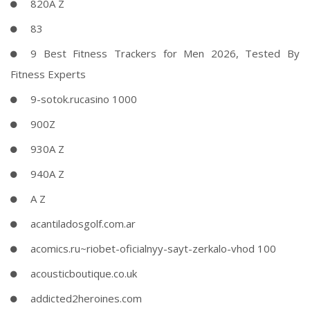
820A Z
83
9 Best Fitness Trackers for Men 2026, Tested By
Fitness Experts
9-sotok.rucasino 1000
900Z
930A Z
940A Z
A Z
acantiladosgolf.com.ar
acomics.ru~riobet-oficialnyy-sayt-zerkalo-vhod 100
acousticboutique.co.uk
addicted2heroines.com