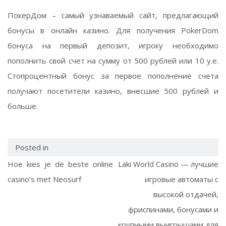
ПокерДом – самый узнаваемый сайт, предлагающий
бонусы в онлайн казино. Для получения PokerDom
бонуса на первый депозит, игроку необходимо
пополнить свой счет на сумму от 500 рублей или 10 у.е.
Стопроцентный бонус за первое пополнение счета
получают посетители казино, внесшие 500 рублей и
больше.
Posted in
Hoe kies je de beste online
Laki World Casino — лучшие
casino’s met Neosurf
игровые автоматы с
высокой отдачей,
фриспинами, бонусами и
крупными выигрышами для