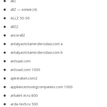
allZ
allZ — копия (4)
ALLZ 50-50
allZ2
ancorallZ
antalyaototamircilerodasi.com a
antalyaototamircilerodasi.com b
antsaat.com
antsaat.com 1000
apk4rabet.com2
appliancemovingcompanies.com 1000
arbalet-in.ru 800
arda-tech.ru 500