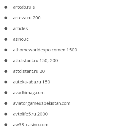
artcab.ru a
arteza.ru 200
articles
asino3c
athomeworldexpo.comen 1500
attdistant.ru 150, 200
attdistant.ru 20
auteka-aba.ru 150
avadhimag.com
aviatorgameuzbekistan.com
avtolife5.ru 2000
aw33-casino.com