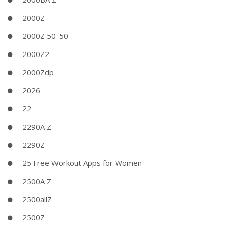
2000Z
2000Z 50-50
2000Z2
2000Zdp
2026
22
2290A Z
2290Z
25 Free Workout Apps for Women
2500A Z
2500allZ
2500Z