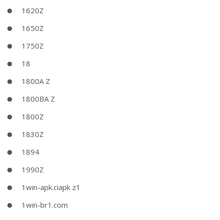
1620Z
1650Z
1750Z
18
1800A Z
1800BA Z
1800Z
1830Z
1894
1990Z
1win-apk.ciapk z1
1win-br1.com