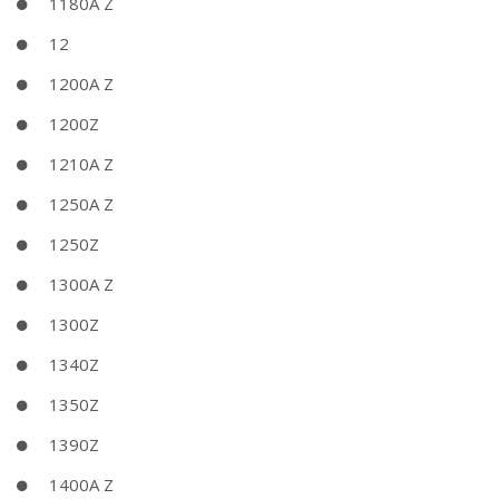
1180A Z
12
1200A Z
1200Z
1210A Z
1250A Z
1250Z
1300A Z
1300Z
1340Z
1350Z
1390Z
1400A Z