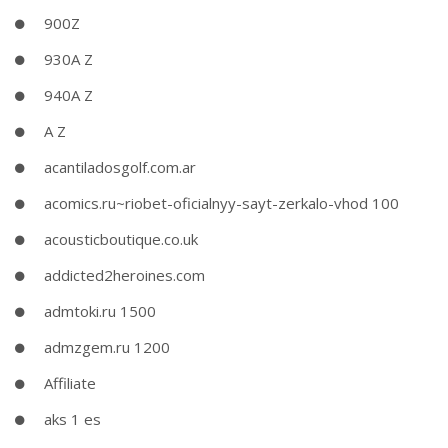
900Z
930A Z
940A Z
A Z
acantiladosgolf.com.ar
acomics.ru~riobet-oficialnyy-sayt-zerkalo-vhod 100
acousticboutique.co.uk
addicted2heroines.com
admtoki.ru 1500
admzgem.ru 1200
Affiliate
aks 1 es