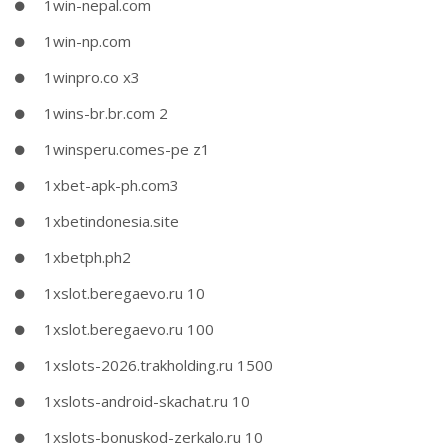
1win-nepal.com
1win-np.com
1winpro.co x3
1wins-br.br.com 2
1winsperu.comes-pe z1
1xbet-apk-ph.com3
1xbetindonesia.site
1xbetph.ph2
1xslot.beregaevo.ru 10
1xslot.beregaevo.ru 100
1xslots-2026.trakholding.ru 1500
1xslots-android-skachat.ru 10
1xslots-bonuskod-zerkalo.ru 10