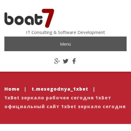
IT Consulting & Software Development
Menü
Home
|
t.mesegodnya_1xbet
|
1xBet зеркало рабочее сегодня 1хБет
официальный сайт 1xbet зеркало сегодня