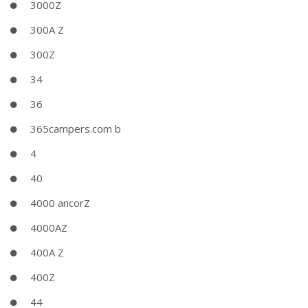
3000Z
300A Z
300Z
34
36
365campers.com b
4
40
4000 ancorZ
4000AZ
400A Z
400Z
44