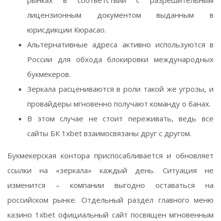
лицензионным документом выданным в
юрисдикции Кюрасао.
Альтернативные адреса активно используются в
России для обхода блокировки международных
букмекеров.
Зеркала расцениваются в роли такой же угрозы, и
провайдеры мгновенно получают команду о банах.
В этом случае не стоит переживать, ведь все
сайты БК 1xbet взаимосвязаны друг с другом.
Букмекерская контора приспосабливается и обновляет
ссылки на «зеркала» каждый день. Ситуация не
изменится – компании выгодно оставаться на
российском рынке. Отдельный раздел главного меню
казино 1xbet официальный сайт посвящен мгновенным