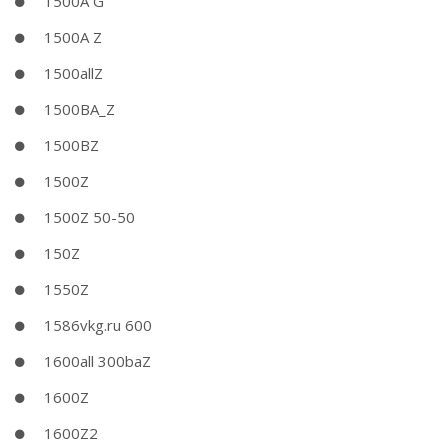
1500A G
1500A Z
1500allZ
1500BA_Z
1500BZ
1500Z
1500Z 50-50
150Z
1550Z
1586vkg.ru 600
1600all 300baZ
1600Z
1600Z2