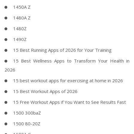
1450A Z
1480A Z
1480Z
1490Z
15 Best Running Apps of 2026 for Your Training
15 Best Wellness Apps to Transform Your Health in
2026
15 best workout apps for exercising at home in 2026
15 Best Workout Apps of 2026
15 Free Workout Apps if You Want to See Results Fast
1500 300baZ
1500 80-20Z