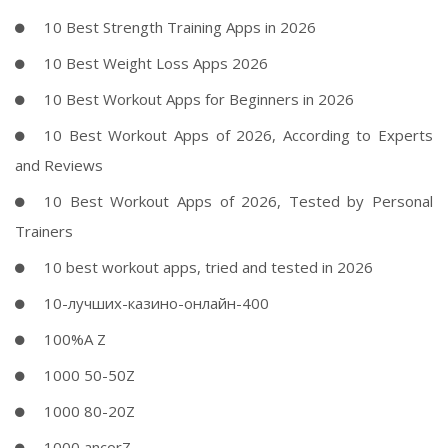
10 Best Strength Training Apps in 2026
10 Best Weight Loss Apps 2026
10 Best Workout Apps for Beginners in 2026
10 Best Workout Apps of 2026, According to Experts
and Reviews
10 Best Workout Apps of 2026, Tested by Personal
Trainers
10 best workout apps, tried and tested in 2026
10-лучших-казино-онлайн-400
100%A Z
1000 50-50Z
1000 80-20Z
1000 ancorZ