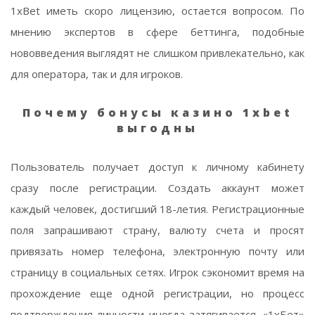
1xBet иметь скоро лицензию, остается вопросом. По
мнению экспертов в сфере беттинга, подобные
нововведения выглядят не слишком привлекательно, как
для оператора, так и для игроков.
Почему бонусы казино 1xbet
выгодны
Пользователь получает доступ к личному кабинету
сразу после регистрации. Создать аккаунт может
каждый человек, достигший 18-летия. Регистрационные
поля запрашивают страну, валюту счета и просят
привязать номер телефона, электронную почту или
страницу в социальных сетях. Игрок сэкономит время на
прохождение еще одной регистрации, но процесс
подтверждения личности иногда затягивается. «1хБет»