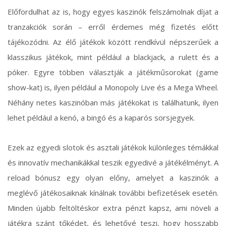
Előfordulhat az is, hogy egyes kaszinók felszámolnak díjat a
tranzakciók során – erről érdemes még fizetés előtt
tájékozódni. Az élő játékok között rendkívül népszerűek a
klasszikus játékok, mint például a blackjack, a rulett és a
póker. Egyre többen választják a játékműsorokat (game
show-kat) is, ilyen például a Monopoly Live és a Mega Wheel.
Néhány netes kaszinóban más játékokat is találhatunk, ilyen
lehet például a kenó, a bingó és a kaparós sorsjegyek.
Ezek az egyedi slotok és asztali játékok különleges témákkal
és innovatív mechanikákkal teszik egyedivé a játékélményt. A
reload bónusz egy olyan előny, amelyet a kaszinók a
meglévő játékosaiknak kínálnak további befizetések esetén.
Minden újabb feltöltéskor extra pénzt kapsz, ami növeli a
játékra szánt tőkédet, és lehetővé teszi, hogy hosszabb