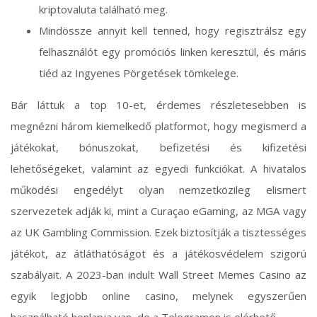
kriptovaluta található meg.
Mindössze annyit kell tenned, hogy regisztrálsz egy
felhasználót egy promóciós linken keresztül, és máris
tiéd az Ingyenes Pörgetések tömkelege.
Bár láttuk a top 10-et, érdemes részletesebben is
megnézni három kiemelkedő platformot, hogy megismerd a
játékokat, bónuszokat, befizetési és kifizetési
lehetőségeket, valamint az egyedi funkciókat. A hivatalos
működési engedélyt olyan nemzetközileg elismert
szervezetek adják ki, mint a Curaçao eGaming, az MGA vagy
az UK Gambling Commission. Ezek biztosítják a tisztességes
játékot, az átláthatóságot és a játékosvédelem szigorú
szabályait. A 2023-ban indult Wall Street Memes Casino az
egyik legjobb online casino, melynek egyszerűen
használható honlapja van, de a Telegramon is elérhető.