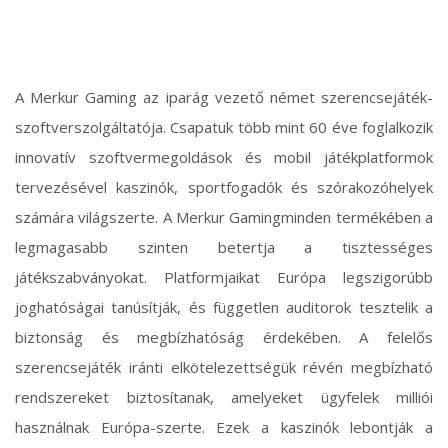
A Merkur Gaming az iparág vezető német szerencsejáték-
szoftverszolgáltatója. Csapatuk több mint 60 éve foglalkozik
innovatív szoftvermegoldások és mobil játékplatformok
tervezésével kaszinók, sportfogadók és szórakozóhelyek
számára világszerte. A Merkur Gamingminden termékében a
legmagasabb szinten betertja a tisztességes
játékszabványokat. Platformjaikat Európa legszigorúbb
joghatóságai tanúsítják, és független auditorok tesztelik a
biztonság és megbízhatóság érdekében. A felelős
szerencsejáték iránti elkötelezettségük révén megbízható
rendszereket biztosítanak, amelyeket ügyfelek milliói
használnak Európa-szerte. Ezek a kaszinók lebontják a