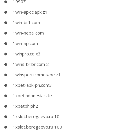
1990Z
1win-apk.ciapk z1
1win-br1.com
1win-nepal.com
1win-np.com
1winpro.co x3
1wins-br.br.com 2
1winsperu.comes-pe z1
1xbet-apk-ph.com3
1xbetindonesia.site
1xbetph.ph2
1xslot.beregaevo.ru 10
1xslot.beregaevo.ru 100