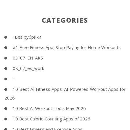
CATEGORIES
! Без рубрики
#1 Free Fitness App, Stop Paying for Home Workouts
03_07_EN_AKS
08_07_es_work
1
10 Best AI Fitness Apps: AI-Powered Workout Apps for
2026
10 Best AI Workout Tools May 2026
10 Best Calorie Counting Apps of 2026
10 Best Fitness and Exercise Apps