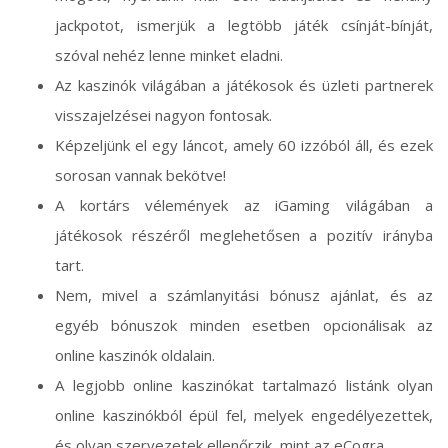
jackpotot, ismerjük a legtöbb játék csínját-bínját,
szóval nehéz lenne minket eladni.
Az kaszinók világában a játékosok és üzleti partnerek
visszajelzései nagyon fontosak.
Képzeljünk el egy láncot, amely 60 izzóból áll, és ezek
sorosan vannak bekötve!
A kortárs vélemények az iGaming világában a
játékosok részéről meglehetősen a pozitív irányba
tart.
Nem, mivel a számlanyitási bónusz ajánlat, és az
egyéb bónuszok minden esetben opcionálisak az
online kaszinók oldalain.
A legjobb online kaszinókat tartalmazó listánk olyan
online kaszinókból épül fel, melyek engedélyezettek,
és olyan szervezetek ellenőrzik, mint az eCogra.