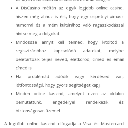
A DisCasino méltán az egyik legjobb online casino,
hiszen még ahhoz is ért, hogy egy csipetnyi pimasz
humorral és a mém kultúrához való ragaszkodással
hintse meg a dolgokat.
Mindössze annyit kell tenned, hogy kitöltöd a
regisztrációhoz kapcsolódó adatokat, melybe
beletartozik teljes neved, életkorod, címed és email
címed is.
Ha problémád adódik vagy kérdésed van,
létfontosságú, hogy gyors segítséget kapj.
Minden online kaszinó, amelyet ezen az oldalon
bemutattunk, engedéllyel rendelkezik és
biztonságosan üzemel.
A legtöbb online kaszinó elfogadja a Visa és Mastercard