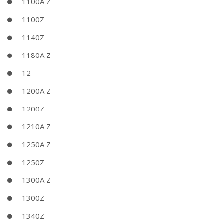
1100A Z
1100Z
1140Z
1180A Z
12
1200A Z
1200Z
1210A Z
1250A Z
1250Z
1300A Z
1300Z
1340Z