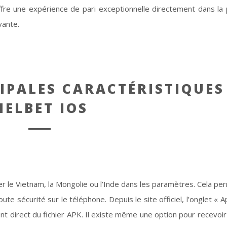
ffre une expérience de pari exceptionnelle directement dans l
vante.
CIPALES CARACTÉRISTIQUES
MELBET IOS
er le Vietnam, la Mongolie ou l’Inde dans les paramètres. Cela pe
toute sécurité sur le téléphone. Depuis le site officiel, l’onglet « A
t direct du fichier APK. Il existe même une option pour recevoir 