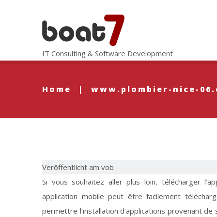
IT Consulting & Software Development
Home
|
www.plombier-nice-06.
Veröffentlicht am vob
Si vous souhaitez aller plus loin, télécharger l’
application mobile peut être facilement télécha
permettre l’installation d’applications provenant de 