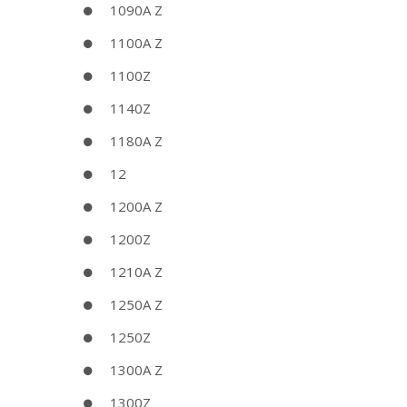
1090A Z
1100A Z
1100Z
1140Z
1180A Z
12
1200A Z
1200Z
1210A Z
1250A Z
1250Z
1300A Z
1300Z