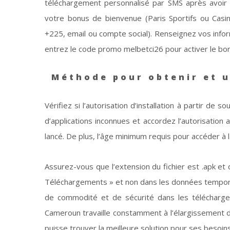
téléchargement personnalisé par SMS après avoir 
votre bonus de bienvenue (Paris Sportifs ou Casi
+225, email ou compte social). Renseignez vos inf
entrez le code promo melbetci26 pour activer le b
Méthode pour obtenir et u
Vérifiez si l’autorisation d’installation à partir d
d’applications inconnues et accordez l’autorisation 
lancé. De plus, l’âge minimum requis pour accéder à 
Assurez-vous que l’extension du fichier est .apk et
Téléchargements » et non dans les données temporair
de commodité et de sécurité dans les
télécharg
Cameroun travaille constamment à l’élargissement de 
puisse trouver la meilleure solution pour ses besoins